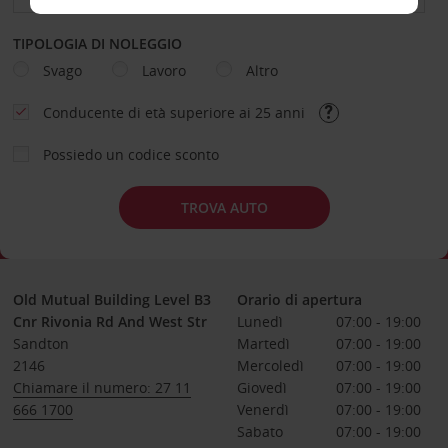
TIPOLOGIA DI NOLEGGIO
Svago
Lavoro
Altro
Conducente di età superiore ai 25 anni
Possiedo un codice sconto
TROVA AUTO
Old Mutual Building Level B3
Orario di apertura
Cnr Rivonia Rd And West Str
Lunedì
07:00 - 19:00
Sandton
Martedì
07:00 - 19:00
2146
Mercoledì
07:00 - 19:00
Chiamare il numero: 27 11
Giovedì
07:00 - 19:00
666 1700
Venerdì
07:00 - 19:00
Sabato
07:00 - 19:00