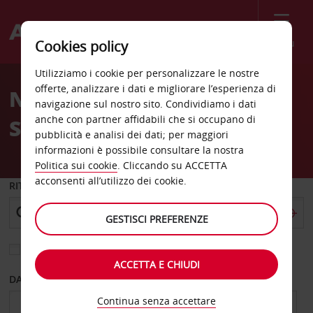
Menù
Cookies policy
Welcome
Utilizziamo i cookie per personalizzare le nostre
to
offerte, analizzare i dati e migliorare l’esperienza di
Noleggio auto Stazione di
Avis
navigazione sul nostro sito. Condividiamo i dati
anche con partner affidabili che si occupano di
Sandton Gautrain
pubblicità e analisi dei dati; per maggiori
informazioni è possibile consultare la nostra
Politica sui cookie
. Cliccando su ACCETTA
acconsenti all’utilizzo dei cookie.
RITIRO DA
GESTISCI PREFERENZE
Scegli una località di riconsegna diversa
ACCETTA E CHIUDI
DAL GIORNO
AL GIORNO
Continua senza accettare