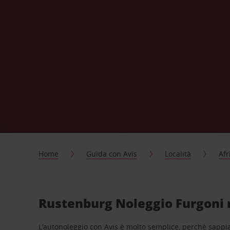
Home
Guida con Avis
Località
Afr
Rustenburg Noleggio Furgoni n
L’autonoleggio con Avis è molto semplice, perchè sappiam