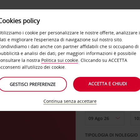
Cookies policy
OFFERTE
SELF SERVICE
PRODOTTI
DE
Utilizziamo i cookie per personalizzare le nostre offerte, analizzare i
dati e migliorare l’esperienza di navigazione sul nostro sito.
Condividiamo i dati anche con partner affidabili che si occupano di
pubblicità e analisi dei dati; per maggiori informazioni è possibile
consultare la nostra
Politica sui cookie
. Cliccando su ACCETTA
RITIRO DA
acconsenti all’utilizzo dei cookie.
ACCETTA E CHIUDI
GESTISCI PREFERENZE
i
Scegli una località di
Continua senza accettare
DAL GIORNO
TIPOLOGIA DI NOLEGGIO