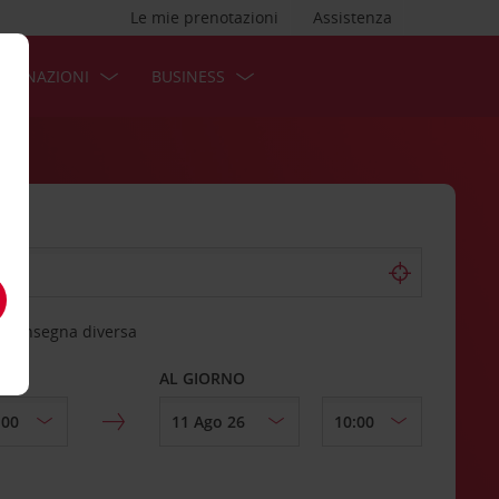
Le mie prenotazioni
Assistenza
STINAZIONI
BUSINESS
 riconsegna diversa
AL GIORNO