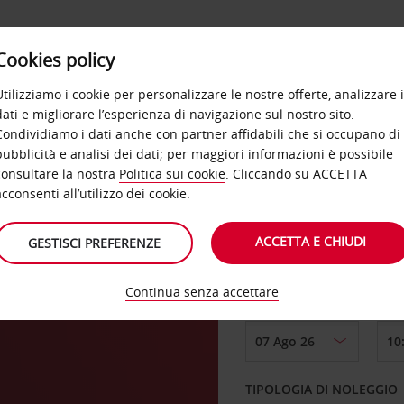
Cookies policy
OFFERTE
SELF SERVICE
PRODOTTI
DE
Utilizziamo i cookie per personalizzare le nostre offerte, analizzare i
dati e migliorare l’esperienza di navigazione sul nostro sito.
Condividiamo i dati anche con partner affidabili che si occupano di
pubblicità e analisi dei dati; per maggiori informazioni è possibile
consultare la nostra
Politica sui cookie
. Cliccando su ACCETTA
RITIRO DA
acconsenti all’utilizzo dei cookie.
ACCETTA E CHIUDI
GESTISCI PREFERENZE
Scegli una località di
Continua senza accettare
DAL GIORNO
TIPOLOGIA DI NOLEGGIO