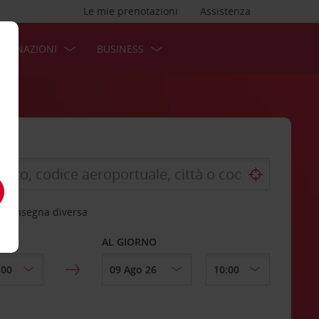
Le mie prenotazioni
Assistenza
STINAZIONI
BUSINESS
 riconsegna diversa
AL GIORNO