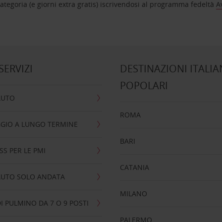
tegoria (e giorni extra gratis) iscrivendosi al programma fedeltà
A
 SERVIZI
DESTINAZIONI ITALIA
POPOLARI
AUTO
ROMA
GIO A LUNGO TERMINE
BARI
SS PER LE PMI
CATANIA
AUTO SOLO ANDATA
MILANO
I PULMINO DA 7 O 9 POSTI
PALERMO