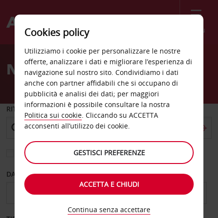
Menù
Cookies policy
Welcome
Utilizziamo i cookie per personalizzare le nostre
to
offerte, analizzare i dati e migliorare l’esperienza di
Noleggio auto Centurion
Avis
navigazione sul nostro sito. Condividiamo i dati
anche con partner affidabili che si occupano di
pubblicità e analisi dei dati; per maggiori
informazioni è possibile consultare la nostra
RITIRO DA
Politica sui cookie
. Cliccando su ACCETTA
acconsenti all’utilizzo dei cookie.
GESTISCI PREFERENZE
Scegli una località di riconsegna diversa
DAL GIORNO
AL GIORNO
ACCETTA E CHIUDI
Continua senza accettare