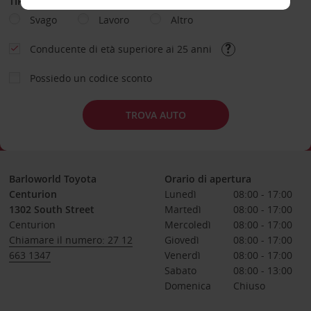
TIPOLOGIA DI NOLEGGIO
Svago
Lavoro
Altro
Conducente di età superiore ai 25 anni
Possiedo un codice sconto
TROVA AUTO
Barloworld Toyota
Orario di apertura
Centurion
Lunedì
08:00 - 17:00
1302 South Street
Martedì
08:00 - 17:00
Centurion
Mercoledì
08:00 - 17:00
Chiamare il numero: 27 12
Giovedì
08:00 - 17:00
663 1347
Venerdì
08:00 - 17:00
Sabato
08:00 - 13:00
Domenica
Chiuso