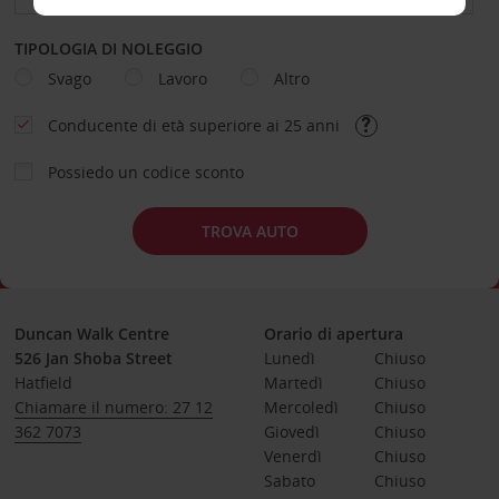
TIPOLOGIA DI NOLEGGIO
Svago
Lavoro
Altro
Conducente di età superiore ai 25 anni
Possiedo un codice sconto
TROVA AUTO
Duncan Walk Centre
Orario di apertura
526 Jan Shoba Street
Lunedì
Chiuso
Hatfield
Martedì
Chiuso
Chiamare il numero: 27 12
Mercoledì
Chiuso
362 7073
Giovedì
Chiuso
Venerdì
Chiuso
Sabato
Chiuso