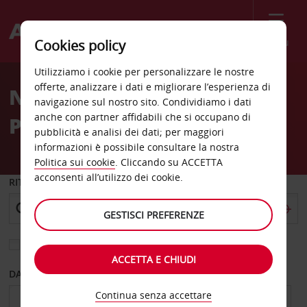
Menù
Cookies policy
Welcome
Utilizziamo i cookie per personalizzare le nostre
to
offerte, analizzare i dati e migliorare l’esperienza di
Noleggio auto Hatfield
Avis
navigazione sul nostro sito. Condividiamo i dati
anche con partner affidabili che si occupano di
Pretoria
pubblicità e analisi dei dati; per maggiori
informazioni è possibile consultare la nostra
Politica sui cookie
. Cliccando su ACCETTA
acconsenti all’utilizzo dei cookie.
RITIRO DA
GESTISCI PREFERENZE
Scegli una località di riconsegna diversa
ACCETTA E CHIUDI
DAL GIORNO
AL GIORNO
Continua senza accettare