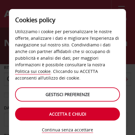
Menù
Cookies policy
Welcome
Utilizziamo i cookie per personalizzare le nostre
to
offerte, analizzare i dati e migliorare l’esperienza di
Noleggio auto Phalaborwa
Avis
navigazione sul nostro sito. Condividiamo i dati
anche con partner affidabili che si occupano di
pubblicità e analisi dei dati; per maggiori
informazioni è possibile consultare la nostra
RITIRO DA
Politica sui cookie
. Cliccando su ACCETTA
acconsenti all’utilizzo dei cookie.
GESTISCI PREFERENZE
Scegli una località di riconsegna diversa
DAL GIORNO
AL GIORNO
ACCETTA E CHIUDI
Continua senza accettare