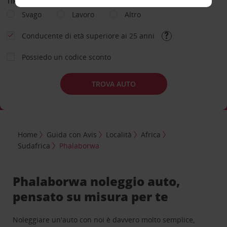
TIPOLOGIA DI NOLEGGIO
Svago
Lavoro
Altro
Conducente di età superiore ai 25 anni
Possiedo un codice sconto
TROVA AUTO
Home
Guida con Avis
Località
Africa
Sudafrica
Phalaborwa
Phalaborwa noleggio auto,
pensato su misura per te
Noleggiare un'auto con noi è davvero molto semplice,