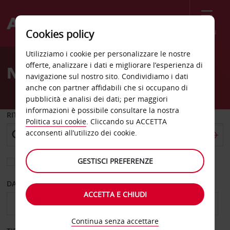
Menù
Cookies policy
Welcome
Utilizziamo i cookie per personalizzare le nostre
to
offerte, analizzare i dati e migliorare l’esperienza di
Noleggio auto Isando
Avis
navigazione sul nostro sito. Condividiamo i dati
anche con partner affidabili che si occupano di
pubblicità e analisi dei dati; per maggiori
informazioni è possibile consultare la nostra
RITIRO DA
Politica sui cookie
. Cliccando su ACCETTA
acconsenti all’utilizzo dei cookie.
GESTISCI PREFERENZE
Scegli una località di riconsegna diversa
DAL GIORNO
AL GIORNO
ACCETTA E CHIUDI
Continua senza accettare