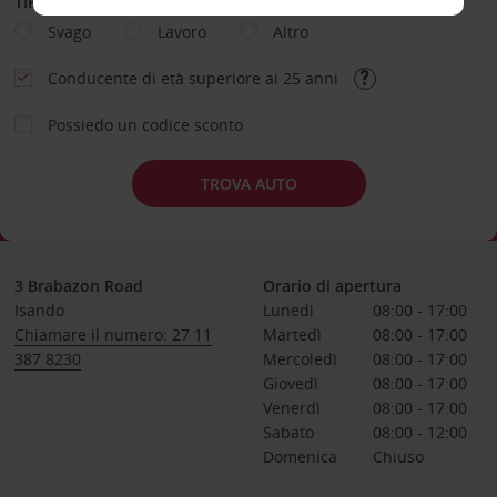
TIPOLOGIA DI NOLEGGIO
Svago
Lavoro
Altro
Conducente di età superiore ai 25 anni
Possiedo un codice sconto
TROVA AUTO
3 Brabazon Road
Orario di apertura
Isando
Lunedì
08:00 - 17:00
Chiamare il numero: 27 11
Martedì
08:00 - 17:00
387 8230
Mercoledì
08:00 - 17:00
Giovedì
08:00 - 17:00
Venerdì
08:00 - 17:00
Sabato
08:00 - 12:00
Domenica
Chiuso