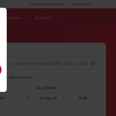
Le mie prenotazioni
Assistenza
STINAZIONI
BUSINESS
 riconsegna diversa
AL GIORNO