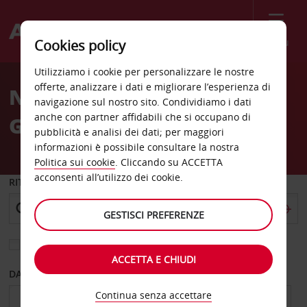
Menù
Cookies policy
Welcome
Utilizziamo i cookie per personalizzare le nostre
to
offerte, analizzare i dati e migliorare l’esperienza di
Noleggio auto
Avis
navigazione sul nostro sito. Condividiamo i dati
anche con partner affidabili che si occupano di
Grahamstown
pubblicità e analisi dei dati; per maggiori
informazioni è possibile consultare la nostra
Politica sui cookie
. Cliccando su ACCETTA
acconsenti all’utilizzo dei cookie.
RITIRO DA
GESTISCI PREFERENZE
Scegli una località di riconsegna diversa
ACCETTA E CHIUDI
DAL GIORNO
AL GIORNO
Continua senza accettare