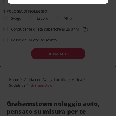
TIPOLOGIA DI NOLEGGIO
Svago
Lavoro
Altro
Conducente di età superiore ai 25 anni
Possiedo un codice sconto
TROVA AUTO
Home
Guida con Avis
Località
Africa
Sudafrica
Grahamstown
Grahamstown noleggio auto,
pensato su misura per te