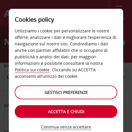
Menù
Cookies policy
Welcome
Utilizziamo i cookie per personalizzare le nostre
to
offerte, analizzare i dati e migliorare l’esperienza di
Noleggio auto East London
Avis
navigazione sul nostro sito. Condividiamo i dati
anche con partner affidabili che si occupano di
pubblicità e analisi dei dati; per maggiori
informazioni è possibile consultare la nostra
RITIRO DA
Politica sui cookie
. Cliccando su ACCETTA
acconsenti all’utilizzo dei cookie.
GESTISCI PREFERENZE
Scegli una località di riconsegna diversa
DAL GIORNO
AL GIORNO
ACCETTA E CHIUDI
Continua senza accettare