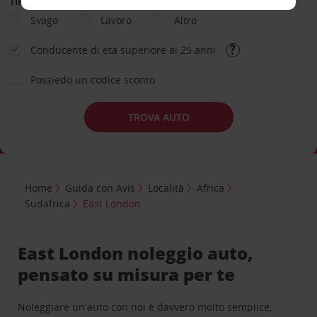
TIPOLOGIA DI NOLEGGIO
Svago
Lavoro
Altro
Conducente di età superiore ai 25 anni
Possiedo un codice sconto
TROVA AUTO
Home
Guida con Avis
Località
Africa
Sudafrica
East London
East London noleggio auto,
pensato su misura per te
Noleggiare un'auto con noi è davvero molto semplice,