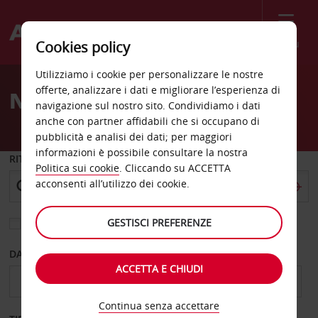
Menù
Cookies policy
Welcome
Utilizziamo i cookie per personalizzare le nostre
to
offerte, analizzare i dati e migliorare l’esperienza di
Noleggio auto Ballito
Avis
navigazione sul nostro sito. Condividiamo i dati
anche con partner affidabili che si occupano di
pubblicità e analisi dei dati; per maggiori
informazioni è possibile consultare la nostra
RITIRO DA
Politica sui cookie
. Cliccando su ACCETTA
acconsenti all’utilizzo dei cookie.
GESTISCI PREFERENZE
Scegli una località di riconsegna diversa
DAL GIORNO
AL GIORNO
ACCETTA E CHIUDI
Continua senza accettare