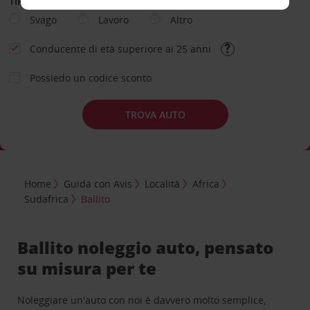
TIPOLOGIA DI NOLEGGIO
Svago
Lavoro
Altro
Conducente di età superiore ai 25 anni
Possiedo un codice sconto
TROVA AUTO
Home
Guida con Avis
Località
Africa
Sudafrica
Ballito
Ballito noleggio auto, pensato
su misura per te
Noleggiare un'auto con noi è davvero molto semplice,