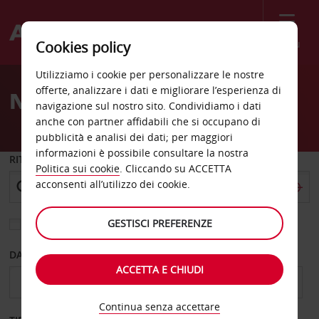
Menù
Cookies policy
Welcome
Utilizziamo i cookie per personalizzare le nostre
to
offerte, analizzare i dati e migliorare l’esperienza di
Noleggio auto Victoria
Avis
navigazione sul nostro sito. Condividiamo i dati
anche con partner affidabili che si occupano di
pubblicità e analisi dei dati; per maggiori
informazioni è possibile consultare la nostra
RITIRO DA
Politica sui cookie
. Cliccando su ACCETTA
acconsenti all’utilizzo dei cookie.
GESTISCI PREFERENZE
Scegli una località di riconsegna diversa
DAL GIORNO
AL GIORNO
ACCETTA E CHIUDI
Continua senza accettare