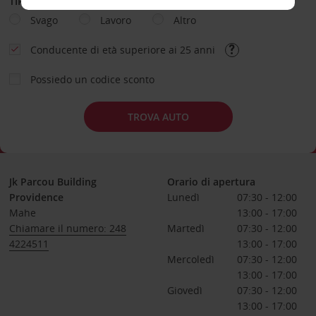
TIPOLOGIA DI NOLEGGIO
Svago
Lavoro
Altro
Conducente di età superiore ai 25 anni
Possiedo un codice sconto
TROVA AUTO
Jk Parcou Building
Orario di apertura
Providence
Lunedì
07:30 - 12:00
Mahe
13:00 - 17:00
Chiamare il numero: 248
Martedì
07:30 - 12:00
4224511
13:00 - 17:00
Mercoledì
07:30 - 12:00
13:00 - 17:00
Giovedì
07:30 - 12:00
13:00 - 17:00