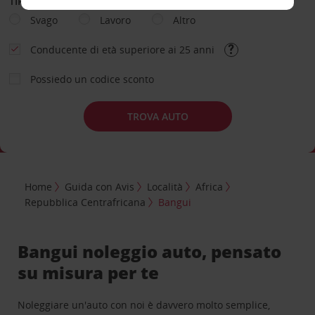
TIPOLOGIA DI NOLEGGIO
Svago
Lavoro
Altro
Conducente di età superiore ai 25 anni
Possiedo un codice sconto
TROVA AUTO
Home
Guida con Avis
Località
Africa
Repubblica Centrafricana
Bangui
Bangui noleggio auto, pensato
su misura per te
Noleggiare un'auto con noi è davvero molto semplice,