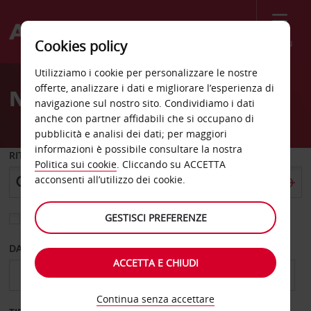
Menù
Cookies policy
Welcome
Utilizziamo i cookie per personalizzare le nostre
to
offerte, analizzare i dati e migliorare l’esperienza di
Noleggio auto Bangui
Avis
navigazione sul nostro sito. Condividiamo i dati
anche con partner affidabili che si occupano di
pubblicità e analisi dei dati; per maggiori
informazioni è possibile consultare la nostra
RITIRO DA
Politica sui cookie
. Cliccando su ACCETTA
acconsenti all’utilizzo dei cookie.
GESTISCI PREFERENZE
Scegli una località di riconsegna diversa
DAL GIORNO
AL GIORNO
ACCETTA E CHIUDI
Continua senza accettare