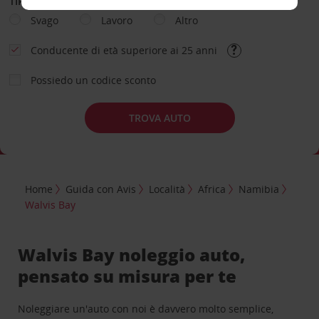
TIPOLOGIA DI NOLEGGIO
Svago
Lavoro
Altro
Conducente di età superiore ai 25 anni
Possiedo un codice sconto
TROVA AUTO
Home
Guida con Avis
Località
Africa
Namibia
Walvis Bay
Walvis Bay noleggio auto,
pensato su misura per te
Noleggiare un'auto con noi è davvero molto semplice,