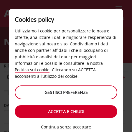
Menù
Cookies policy
Welcome
Utilizziamo i cookie per personalizzare le nostre
to
offerte, analizzare i dati e migliorare l’esperienza di
Noleggio auto Walvis Bay
Avis
navigazione sul nostro sito. Condividiamo i dati
anche con partner affidabili che si occupano di
pubblicità e analisi dei dati; per maggiori
informazioni è possibile consultare la nostra
RITIRO DA
Politica sui cookie
. Cliccando su ACCETTA
acconsenti all’utilizzo dei cookie.
GESTISCI PREFERENZE
Scegli una località di riconsegna diversa
DAL GIORNO
AL GIORNO
ACCETTA E CHIUDI
Continua senza accettare