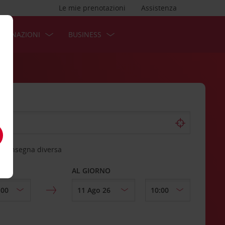
Le mie prenotazioni
Assistenza
STINAZIONI
BUSINESS
 riconsegna diversa
AL GIORNO