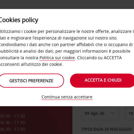
Cookies policy
OFFERTE
SELF SERVICE
PRODOTTI
DE
Utilizziamo i cookie per personalizzare le nostre offerte, analizzare i
dati e migliorare l’esperienza di navigazione sul nostro sito.
Condividiamo i dati anche con partner affidabili che si occupano di
pubblicità e analisi dei dati; per maggiori informazioni è possibile
consultare la nostra
Politica sui cookie
. Cliccando su ACCETTA
RITIRO DA
acconsenti all’utilizzo dei cookie.
te
ACCETTA E CHIUDI
GESTISCI PREFERENZE
Scegli una località di
Continua senza accettare
DAL GIORNO
a
06:30 - 17:30
06:30 - 17:30
06:30 - 17:30
TIPOLOGIA DI NOLEGGIO