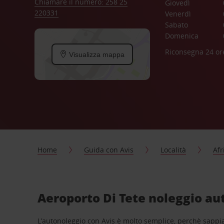
Chiamare il numero: 258 25
Giovedì
220331
Venerdì
Sabato
Domenica
Riconsegna 24 or
Visualizza mappa
Home
Guida con Avis
Località
Afr
Aeroporto Di Tete noleggio aut
L’autonoleggio con Avis è molto semplice, perchè sappiam