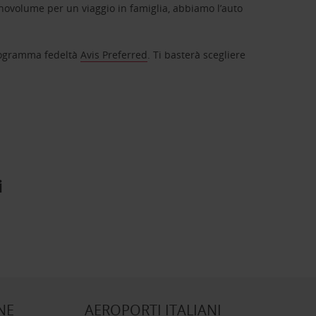
novolume per un viaggio in famiglia, abbiamo l’auto
 programma fedeltà
Avis Preferred
. Ti basterà scegliere
i
NE
AEROPORTI ITALIANI