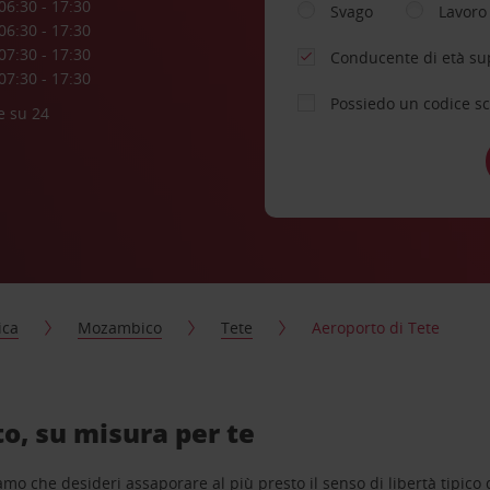
06:30 - 17:30
Svago
Lavoro
06:30 - 17:30
07:30 - 17:30
Conducente di età su
07:30 - 17:30
Possiedo un codice s
e su 24
ica
Mozambico
Tete
Aeroporto di Tete
o, su misura per te
o che desideri assaporare al più presto il senso di libertà tipico de