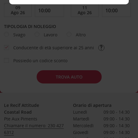
TIPOLOGIA DI NOLEGGIO
Svago
Lavoro
Altro
Conducente di età superiore ai 25 anni
Possiedo un codice sconto
TROVA AUTO
Le Recif Attitude
Orario di apertura
Coastal Road
Lunedì
09:00 - 14:30
Pte Aux Piments
Martedì
09:00 - 14:30
Chiamare il numero: 230 427
Mercoledì
09:00 - 14:30
6312
Giovedì
09:00 - 14:30