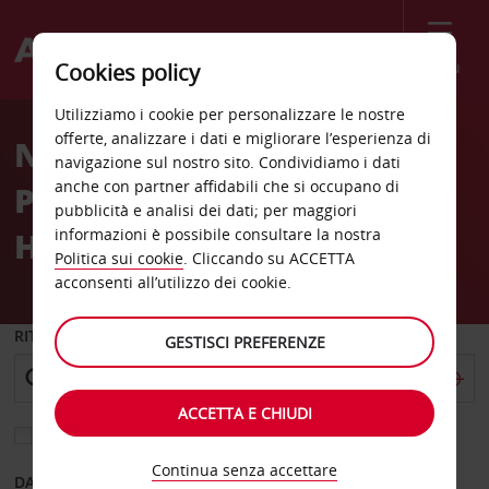
Menù
Cookies policy
Welcome
Utilizziamo i cookie per personalizzare le nostre
to
offerte, analizzare i dati e migliorare l’esperienza di
Noleggio auto Pointe aux
Avis
navigazione sul nostro sito. Condividiamo i dati
anche con partner affidabili che si occupano di
Piments Colonial Beach
pubblicità e analisi dei dati; per maggiori
Hotel
informazioni è possibile consultare la nostra
Politica sui cookie
. Cliccando su ACCETTA
acconsenti all’utilizzo dei cookie.
RITIRO DA
GESTISCI PREFERENZE
ACCETTA E CHIUDI
Scegli una località di riconsegna diversa
Continua senza accettare
DAL GIORNO
AL GIORNO