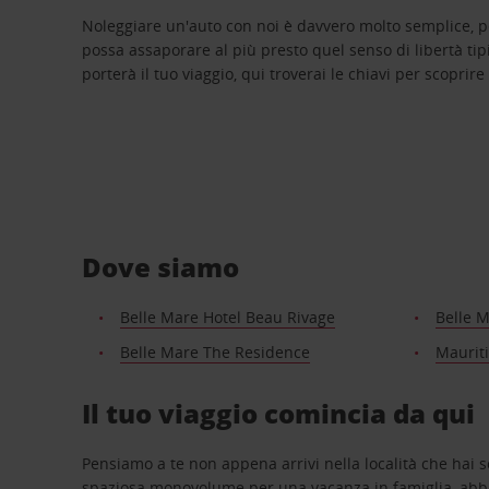
Noleggiare un'auto con noi è davvero molto semplice, 
possa assaporare al più presto quel senso di libertà tip
porterà il tuo viaggio, qui troverai le chiavi per scoprire
Dove siamo
Belle Mare Hotel Beau Rivage
Belle 
Belle Mare The Residence
Mauriti
Il tuo viaggio comincia da qui
Pensiamo a te non appena arrivi nella località che hai s
spaziosa monovolume per una vacanza in famiglia, abbi