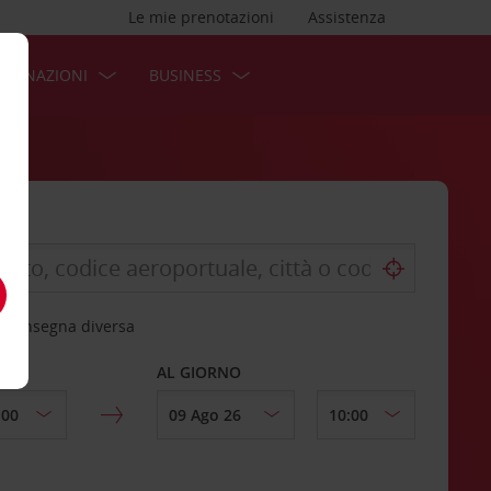
Le mie prenotazioni
Assistenza
STINAZIONI
BUSINESS
 riconsegna diversa
AL GIORNO