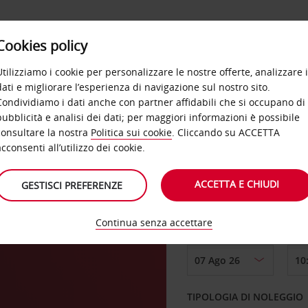
Cookies policy
OFFERTE
SELF SERVICE
PRODOTTI
DE
Utilizziamo i cookie per personalizzare le nostre offerte, analizzare i
dati e migliorare l’esperienza di navigazione sul nostro sito.
Condividiamo i dati anche con partner affidabili che si occupano di
elle
pubblicità e analisi dei dati; per maggiori informazioni è possibile
consultare la nostra
Politica sui cookie
. Cliccando su ACCETTA
RITIRO DA
acconsenti all’utilizzo dei cookie.
ACCETTA E CHIUDI
GESTISCI PREFERENZE
Scegli una località di
Continua senza accettare
DAL GIORNO
TIPOLOGIA DI NOLEGGIO