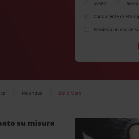
Svago
Lavoro
Conducente di età su
Possiedo un codice s
ica
Mauritius
Belle Mare
sato su misura