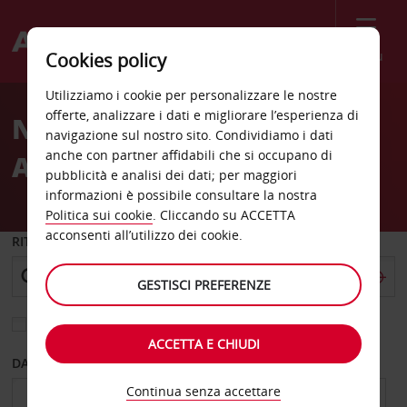
Menù
Cookies policy
Welcome
Utilizziamo i cookie per personalizzare le nostre
to
offerte, analizzare i dati e migliorare l’esperienza di
Noleggio auto Heritage
Avis
navigazione sul nostro sito. Condividiamo i dati
anche con partner affidabili che si occupano di
Awali Golf Spa
pubblicità e analisi dei dati; per maggiori
informazioni è possibile consultare la nostra
Politica sui cookie
. Cliccando su ACCETTA
acconsenti all’utilizzo dei cookie.
RITIRO DA
GESTISCI PREFERENZE
Scegli una località di riconsegna diversa
ACCETTA E CHIUDI
DAL GIORNO
AL GIORNO
Continua senza accettare