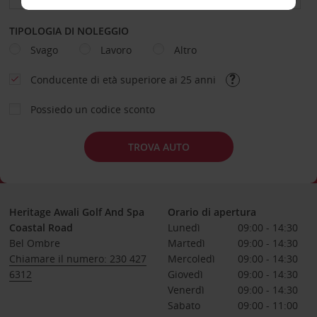
TIPOLOGIA DI NOLEGGIO
Svago
Lavoro
Altro
Conducente di età superiore ai 25 anni
Possiedo un codice sconto
TROVA AUTO
Heritage Awali Golf And Spa
Orario di apertura
Coastal Road
Lunedì
09:00 - 14:30
Bel Ombre
Martedì
09:00 - 14:30
Chiamare il numero: 230 427
Mercoledì
09:00 - 14:30
6312
Giovedì
09:00 - 14:30
Venerdì
09:00 - 14:30
Sabato
09:00 - 11:00