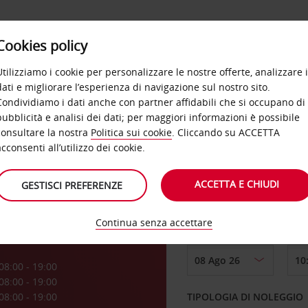
Cookies policy
OFFERTE
SELF SERVICE
PRODOTTI
DE
Utilizziamo i cookie per personalizzare le nostre offerte, analizzare i
dati e migliorare l’esperienza di navigazione sul nostro sito.
Condividiamo i dati anche con partner affidabili che si occupano di
pubblicità e analisi dei dati; per maggiori informazioni è possibile
consultare la nostra
Politica sui cookie
. Cliccando su ACCETTA
RITIRO DA
acconsenti all’utilizzo dei cookie.
ACCETTA E CHIUDI
GESTISCI PREFERENZE
Scegli una località di
Continua senza accettare
DAL GIORNO
a
08:00 - 19:00
08:00 - 19:00
08:00 - 19:00
TIPOLOGIA DI NOLEGGIO