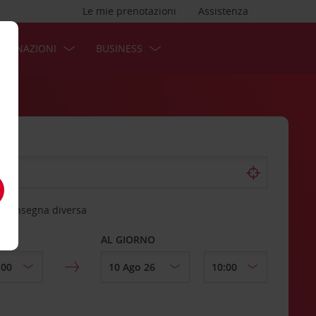
Le mie prenotazioni
Assistenza
STINAZIONI
BUSINESS
 riconsegna diversa
AL GIORNO