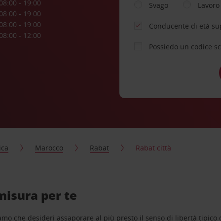
08:00 - 19:00
Svago
Lavoro
08:00 - 19:00
08:00 - 19:00
Conducente di età su
08:00 - 12:00
Possiedo un codice s
ica
Marocco
Rabat
Rabat città
misura per te
o che desideri assaporare al più presto il senso di libertà tipico de