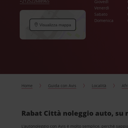
+212522688965
Giovedì
Venerdì
Sabato
Domenica
Visualizza mappa
Home
Guida con Avis
Località
Afr
Rabat Città noleggio auto, su 
L’autonoleggio con Avis è molto semplice, perchè sappiam