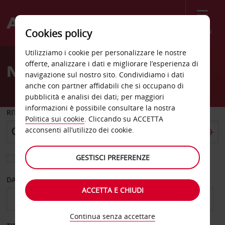
Menù
Cookies policy
Welcome
Utilizziamo i cookie per personalizzare le nostre
to
offerte, analizzare i dati e migliorare l’esperienza di
Noleggio auto Rabat
Avis
navigazione sul nostro sito. Condividiamo i dati
anche con partner affidabili che si occupano di
pubblicità e analisi dei dati; per maggiori
informazioni è possibile consultare la nostra
RITIRO DA
Politica sui cookie
. Cliccando su ACCETTA
acconsenti all’utilizzo dei cookie.
GESTISCI PREFERENZE
Scegli una località di riconsegna diversa
DAL GIORNO
AL GIORNO
ACCETTA E CHIUDI
Continua senza accettare