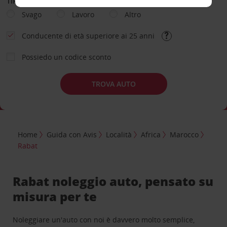
TIPOLOGIA DI NOLEGGIO
Svago
Lavoro
Altro
Conducente di età superiore ai 25 anni
Possiedo un codice sconto
TROVA AUTO
Home
Guida con Avis
Località
Africa
Marocco
Rabat
Rabat noleggio auto, pensato su
misura per te
Noleggiare un'auto con noi è davvero molto semplice,