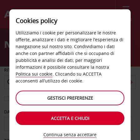
Menù
Cookies policy
Welcome
Utilizziamo i cookie per personalizzare le nostre
to
offerte, analizzare i dati e migliorare l’esperienza di
Noleggio auto Ouarzazate
Avis
navigazione sul nostro sito. Condividiamo i dati
anche con partner affidabili che si occupano di
pubblicità e analisi dei dati; per maggiori
informazioni è possibile consultare la nostra
RITIRO DA
Politica sui cookie
. Cliccando su ACCETTA
acconsenti all’utilizzo dei cookie.
GESTISCI PREFERENZE
Scegli una località di riconsegna diversa
DAL GIORNO
AL GIORNO
ACCETTA E CHIUDI
Continua senza accettare