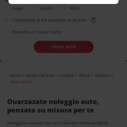
TIPOLOGIA DI NOLEGGIO
Svago
Lavoro
Altro
Conducente di età superiore ai 25 anni
Possiedo un codice sconto
TROVA AUTO
Home
Guida con Avis
Località
Africa
Marocco
Ouarzazate
Ouarzazate noleggio auto,
pensato su misura per te
Noleggiare un'auto con noi è davvero molto semplice,