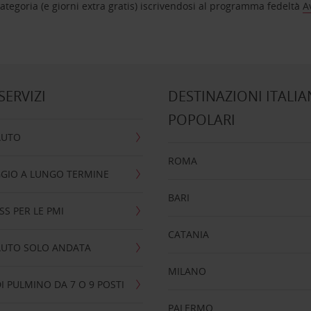
tegoria (e giorni extra gratis) iscrivendosi al programma fedeltà
A
 SERVIZI
DESTINAZIONI ITALIA
POPOLARI
AUTO
ROMA
GIO A LUNGO TERMINE
BARI
SS PER LE PMI
CATANIA
AUTO SOLO ANDATA
MILANO
I PULMINO DA 7 O 9 POSTI
PALERMO