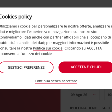
Cookies policy
OFFERTE
SELF SERVICE
PRODOTTI
DE
Utilizziamo i cookie per personalizzare le nostre offerte, analizzare i
dati e migliorare l’esperienza di navigazione sul nostro sito.
Condividiamo i dati anche con partner affidabili che si occupano di
pubblicità e analisi dei dati; per maggiori informazioni è possibile
consultare la nostra
Politica sui cookie
. Cliccando su ACCETTA
RITIRO DA
acconsenti all’utilizzo dei cookie.
ACCETTA E CHIUDI
GESTISCI PREFERENZE
Scegli una località di
Continua senza accettare
DAL GIORNO
TIPOLOGIA DI NOLEGGIO