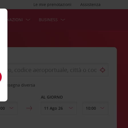
Le mie prenotazioni
Assistenza
STINAZIONI
BUSINESS
 riconsegna diversa
AL GIORNO