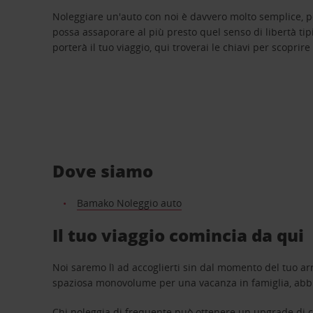
Noleggiare un'auto con noi è davvero molto semplice, 
possa assaporare al più presto quel senso di libertà tip
porterà il tuo viaggio, qui troverai le chiavi per scoprire
Dove siamo
Bamako Noleggio auto
Il tuo viaggio comincia da qui
Noi saremo lì ad accoglierti sin dal momento del tuo arr
spaziosa monovolume per una vacanza in famiglia, abbi
Chi noleggia di frequente può ottenere un upgrade di ca