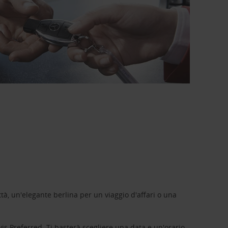
tà, un'elegante berlina per un viaggio d'affari o una
vis Preferred
. Ti basterà scegliere una data e un'orario,