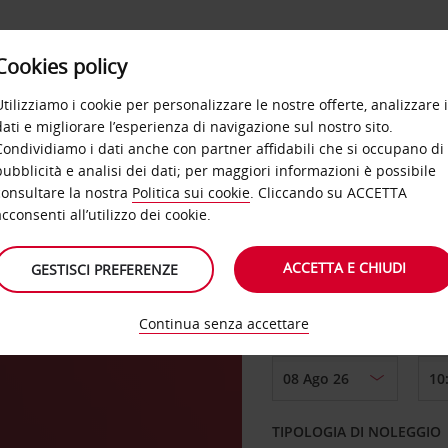
Cookies policy
OFFERTE
SELF SERVICE
PRODOTTI
DE
Utilizziamo i cookie per personalizzare le nostre offerte, analizzare i
dati e migliorare l’esperienza di navigazione sul nostro sito.
Condividiamo i dati anche con partner affidabili che si occupano di
pubblicità e analisi dei dati; per maggiori informazioni è possibile
consultare la nostra
Politica sui cookie
. Cliccando su ACCETTA
RITIRO DA
acconsenti all’utilizzo dei cookie.
ACCETTA E CHIUDI
GESTISCI PREFERENZE
Scegli una località di
Continua senza accettare
DAL GIORNO
TIPOLOGIA DI NOLEGGIO