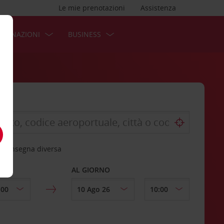
Le mie prenotazioni
Assistenza
STINAZIONI
BUSINESS
 riconsegna diversa
AL GIORNO