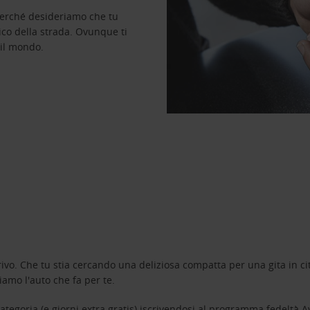
perché desideriamo che tu
ico della strada. Ovunque ti
 il mondo.
ivo. Che tu stia cercando una deliziosa compatta per una gita in cit
amo l'auto che fa per te.
tegoria (e giorni extra gratis) iscrivendosi al programma fedeltà
A