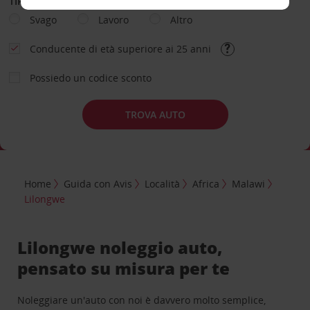
TIPOLOGIA DI NOLEGGIO
Svago
Lavoro
Altro
Conducente di età superiore ai 25 anni
Possiedo un codice sconto
TROVA AUTO
Home
Guida con Avis
Località
Africa
Malawi
Lilongwe
Lilongwe noleggio auto,
pensato su misura per te
Noleggiare un'auto con noi è davvero molto semplice,