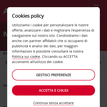
Menù
Cookies policy
Welcome
Utilizziamo i cookie per personalizzare le nostre
to
offerte, analizzare i dati e migliorare l’esperienza di
Noleggio auto Lilongwe
Avis
navigazione sul nostro sito. Condividiamo i dati
anche con partner affidabili che si occupano di
pubblicità e analisi dei dati; per maggiori
informazioni è possibile consultare la nostra
RITIRO DA
Politica sui cookie
. Cliccando su ACCETTA
acconsenti all’utilizzo dei cookie.
GESTISCI PREFERENZE
Scegli una località di riconsegna diversa
DAL GIORNO
AL GIORNO
ACCETTA E CHIUDI
Continua senza accettare