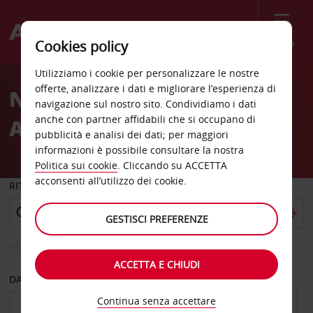
Menù
Cookies policy
Welcome
Utilizziamo i cookie per personalizzare le nostre
to
offerte, analizzare i dati e migliorare l’esperienza di
Noleggio auto
Avis
navigazione sul nostro sito. Condividiamo i dati
anche con partner affidabili che si occupano di
Antananarivo
pubblicità e analisi dei dati; per maggiori
informazioni è possibile consultare la nostra
Politica sui cookie
. Cliccando su ACCETTA
acconsenti all’utilizzo dei cookie.
RITIRO DA
GESTISCI PREFERENZE
Scegli una località di riconsegna diversa
ACCETTA E CHIUDI
DAL GIORNO
AL GIORNO
Continua senza accettare