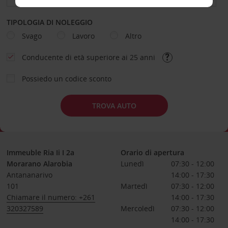
TIPOLOGIA DI NOLEGGIO
Svago
Lavoro
Altro
Conducente di età superiore ai 25 anni
Possiedo un codice sconto
TROVA AUTO
Immeuble Ria Ii I 2a
Orario di apertura
Morarano Alarobia
Lunedì
07:30 - 12:00
Antananarivo
14:00 - 17:30
101
Martedì
07:30 - 12:00
Chiamare il numero: +261
14:00 - 17:30
320327589
Mercoledì
07:30 - 12:00
14:00 - 17:30