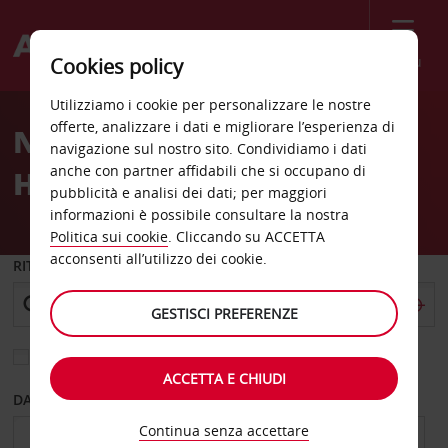
Menù
Cookies policy
Welcome
Utilizziamo i cookie per personalizzare le nostre
to
offerte, analizzare i dati e migliorare l’esperienza di
Noleggio auto Dar Arkno
Avis
navigazione sul nostro sito. Condividiamo i dati
anche con partner affidabili che si occupano di
Hotel Tripoli
pubblicità e analisi dei dati; per maggiori
informazioni è possibile consultare la nostra
Politica sui cookie
. Cliccando su ACCETTA
acconsenti all’utilizzo dei cookie.
RITIRO DA
GESTISCI PREFERENZE
Scegli una località di riconsegna diversa
ACCETTA E CHIUDI
DAL GIORNO
AL GIORNO
Continua senza accettare