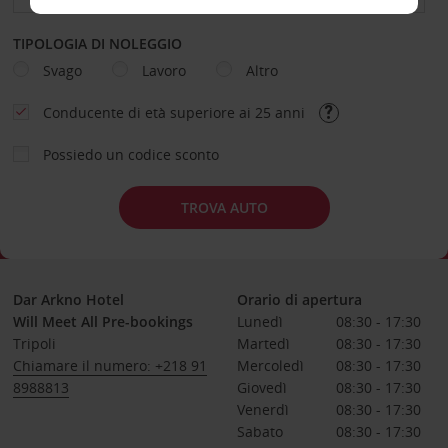
TIPOLOGIA DI NOLEGGIO
Svago
Lavoro
Altro
Conducente di età superiore ai 25 anni
Possiedo un codice sconto
TROVA AUTO
Dar Arkno Hotel
Orario di apertura
Will Meet All Pre-bookings
Lunedì
08:30 - 17:30
Tripoli
Martedì
08:30 - 17:30
Chiamare il numero: +218 91
Mercoledì
08:30 - 17:30
8988813
Giovedì
08:30 - 17:30
Venerdì
08:30 - 17:30
Sabato
08:30 - 17:30