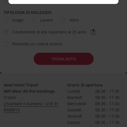
TIPOLOGIA DI NOLEGGIO
Svago
Lavoro
Altro
Conducente di età superiore ai 25 anni
Possiedo un codice sconto
TROVA AUTO
Awal Hotel Tripoli
Orario di apertura
Will Meet All Pre-bookings
Lunedì
08:30 - 17:30
Tripoli
Martedì
08:30 - 17:30
Chiamare il numero: +218 91
Mercoledì
08:30 - 17:30
8988813
Giovedì
08:30 - 17:30
Venerdì
08:30 - 17:30
Sabato
08:30 - 17:30