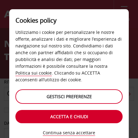
Menù
Cookies policy
Welcome
Utilizziamo i cookie per personalizzare le nostre
to
offerte, analizzare i dati e migliorare l’esperienza di
Noleggio auto Awal Hotel
Avis
navigazione sul nostro sito. Condividiamo i dati
anche con partner affidabili che si occupano di
Tripoli
pubblicità e analisi dei dati; per maggiori
informazioni è possibile consultare la nostra
Politica sui cookie
. Cliccando su ACCETTA
acconsenti all’utilizzo dei cookie.
RITIRO DA
GESTISCI PREFERENZE
Scegli una località di riconsegna diversa
ACCETTA E CHIUDI
DAL GIORNO
AL GIORNO
Continua senza accettare