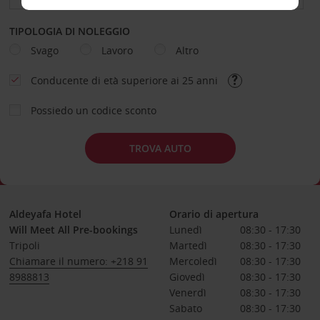
TIPOLOGIA DI NOLEGGIO
Svago
Lavoro
Altro
Conducente di età superiore ai 25 anni
Possiedo un codice sconto
TROVA AUTO
Aldeyafa Hotel
Orario di apertura
Will Meet All Pre-bookings
Lunedì
08:30 - 17:30
Tripoli
Martedì
08:30 - 17:30
Chiamare il numero: +218 91
Mercoledì
08:30 - 17:30
8988813
Giovedì
08:30 - 17:30
Venerdì
08:30 - 17:30
Sabato
08:30 - 17:30