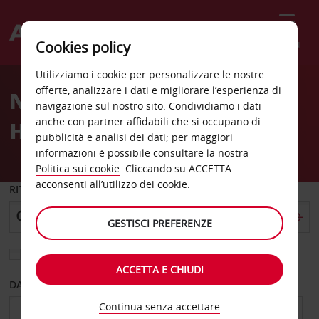
Menù
Cookies policy
Welcome
Utilizziamo i cookie per personalizzare le nostre
to
offerte, analizzare i dati e migliorare l’esperienza di
Noleggio auto Aldeyafa
Avis
navigazione sul nostro sito. Condividiamo i dati
anche con partner affidabili che si occupano di
Hotel Tripoli
pubblicità e analisi dei dati; per maggiori
informazioni è possibile consultare la nostra
Politica sui cookie
. Cliccando su ACCETTA
acconsenti all’utilizzo dei cookie.
RITIRO DA
GESTISCI PREFERENZE
Scegli una località di riconsegna diversa
ACCETTA E CHIUDI
DAL GIORNO
AL GIORNO
Continua senza accettare