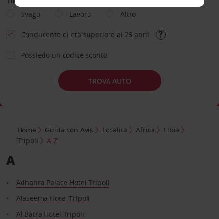
TIPOLOGIA DI NOLEGGIO
Svago
Lavoro
Altro
Conducente di età superiore ai 25 anni
Possiedo un codice sconto
TROVA AUTO
Home
Guida con Avis
Località
Africa
Libia
Tripoli
A Z
A
Adhahra Palace Hotel Tripoli
Alaseema Hotel Tripoli
Al Batra Hotel Tripoli