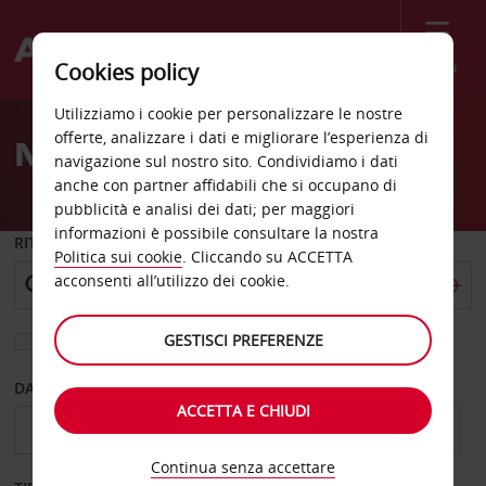
Menù
Cookies policy
Welcome
Utilizziamo i cookie per personalizzare le nostre
to
offerte, analizzare i dati e migliorare l’esperienza di
Noleggio auto Tripoli
Avis
navigazione sul nostro sito. Condividiamo i dati
anche con partner affidabili che si occupano di
pubblicità e analisi dei dati; per maggiori
informazioni è possibile consultare la nostra
RITIRO DA
Politica sui cookie
. Cliccando su ACCETTA
acconsenti all’utilizzo dei cookie.
GESTISCI PREFERENZE
Scegli una località di riconsegna diversa
DAL GIORNO
AL GIORNO
ACCETTA E CHIUDI
Continua senza accettare