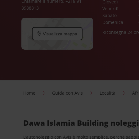
Chiamare il numero: +218 91
Giovedì
8988813
Venerdì
Sabato
Domenica
Riconsegna 24 or
Visualizza mappa
Home
Guida con Avis
Località
Afr
Dawa Islamia Building noleggi
L’autonoleggio con Avis è molto semplice, perchè sappiam