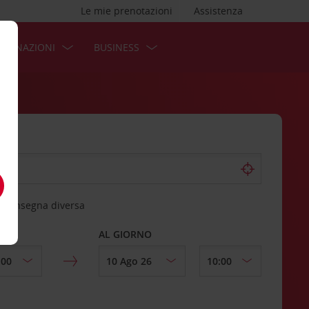
Le mie prenotazioni
Assistenza
STINAZIONI
BUSINESS
 riconsegna diversa
AL GIORNO