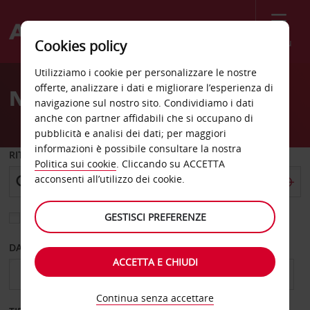
Menù
Cookies policy
Welcome
Utilizziamo i cookie per personalizzare le nostre
to
offerte, analizzare i dati e migliorare l’esperienza di
Noleggio auto Kinshasa
Avis
navigazione sul nostro sito. Condividiamo i dati
anche con partner affidabili che si occupano di
pubblicità e analisi dei dati; per maggiori
informazioni è possibile consultare la nostra
RITIRO DA
Politica sui cookie
. Cliccando su ACCETTA
acconsenti all’utilizzo dei cookie.
GESTISCI PREFERENZE
Scegli una località di riconsegna diversa
DAL GIORNO
AL GIORNO
ACCETTA E CHIUDI
Continua senza accettare