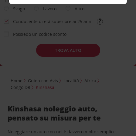
TIPOLOGIA DI NOLEGGIO
Svago
Lavoro
Altro
Conducente di età superiore ai 25 anni
Possiedo un codice sconto
TROVA AUTO
Home
Guida con Avis
Località
Africa
Congo DR
Kinshasa
Kinshasa noleggio auto,
pensato su misura per te
Noleggiare un'auto con noi è davvero molto semplice,