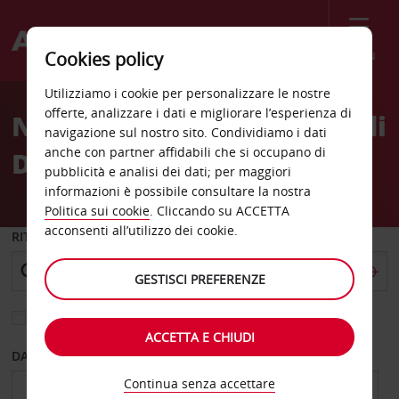
Menù
Cookies policy
Welcome
Utilizziamo i cookie per personalizzare le nostre
to
offerte, analizzare i dati e migliorare l’esperienza di
Noleggio auto Aeroporto di
Avis
navigazione sul nostro sito. Condividiamo i dati
anche con partner affidabili che si occupano di
Douala
pubblicità e analisi dei dati; per maggiori
informazioni è possibile consultare la nostra
Politica sui cookie
. Cliccando su ACCETTA
acconsenti all’utilizzo dei cookie.
RITIRO DA
GESTISCI PREFERENZE
Scegli una località di riconsegna diversa
ACCETTA E CHIUDI
DAL GIORNO
AL GIORNO
Continua senza accettare