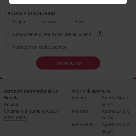
TIPOLOGIA DI NOLEGGIO
Svago
Lavoro
Altro
Conducente di età superiore ai 25 anni
Possiedo un codice sconto
TROVA AUTO
Aeroport International De
Orario di apertura
Douala
Lunedì
Aperto 24 ore 
Douala
su 24
Chiamare il numero: 00237
Martedì
Aperto 24 ore 
695118023
su 24
Mercoledì
Aperto 24 ore 
su 24