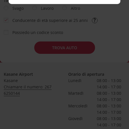
TIPOLOGIA DI NOLEGGIO
Svago
Lavoro
Altro
Conducente di età superiore ai 25 anni
Possiedo un codice sconto
TROVA AUTO
Kasane Airport
Orario di apertura
Kasane
Lunedì
08:00 - 13:00
Chiamare il numero: 267
14:00 - 17:00
6250144
Martedì
08:00 - 13:00
14:00 - 17:00
Mercoledì
08:00 - 13:00
14:00 - 17:00
Giovedì
08:00 - 13:00
14:00 - 17:00