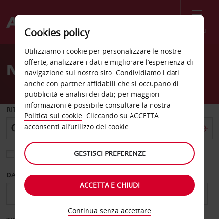
Menù
Cookies policy
Welcome
Utilizziamo i cookie per personalizzare le nostre
to
offerte, analizzare i dati e migliorare l’esperienza di
Noleggio auto Kasane
Avis
navigazione sul nostro sito. Condividiamo i dati
anche con partner affidabili che si occupano di
pubblicità e analisi dei dati; per maggiori
informazioni è possibile consultare la nostra
RITIRO DA
Politica sui cookie
. Cliccando su ACCETTA
acconsenti all’utilizzo dei cookie.
GESTISCI PREFERENZE
Scegli una località di riconsegna diversa
DAL GIORNO
AL GIORNO
ACCETTA E CHIUDI
Continua senza accettare