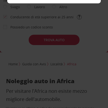
TIPOLOGIA DI NOLEGGIO
Svago
Lavoro
Altro
Conducente di età superiore ai 25 anni
Possiedo un codice sconto
TROVA AUTO
Home
Guida con Avis
Località
Africa
Noleggio auto in Africa
Per visitare l'Africa non esiste mezzo
migliore dell'automobile.