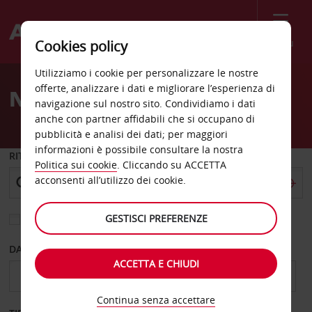
Menù
Cookies policy
Welcome
Utilizziamo i cookie per personalizzare le nostre
to
offerte, analizzare i dati e migliorare l’esperienza di
Noleggio auto in Africa
Avis
navigazione sul nostro sito. Condividiamo i dati
anche con partner affidabili che si occupano di
pubblicità e analisi dei dati; per maggiori
informazioni è possibile consultare la nostra
RITIRO DA
Politica sui cookie
. Cliccando su ACCETTA
acconsenti all’utilizzo dei cookie.
GESTISCI PREFERENZE
Scegli una località di riconsegna diversa
DAL GIORNO
AL GIORNO
ACCETTA E CHIUDI
Continua senza accettare