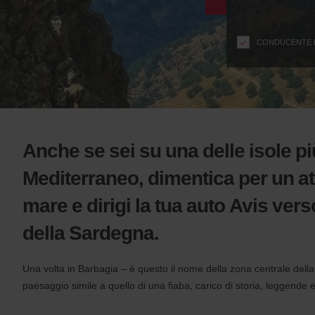
modulo
n
s
f
CONDUCENTE DI
o
r
S
c
r
e
e
Anche se sei su una delle isole pi
n
R
Mediterraneo, dimentica per un a
e
mare e dirigi la tua auto Avis vers
a
d
della Sardegna.
e
r
U
Una volta in Barbagia – è questo il nome della zona centrale dell
s
paesaggio simile a quello di una fiaba, carico di storia, leggende 
e
r