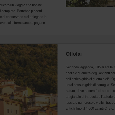
r questo un viaggio che non ne
rsi completo. Potrebbe piacerti
ve si conservano e si spiegano le
al lavoro alle forme ancora pagane
Ollolai
Secondo leggenda, Ollolai era la re
ribelle e guerriera degli abitanti 
dall’antico grido di guerra alelè. 
udrai nessun grido di battaglia. 
natura, dove ancora forti sono le t
artigianale di intrecciare l’asfodelo
lasciato numerose e visibili tracc
antichi fino al 4.000 avanti Cristo.