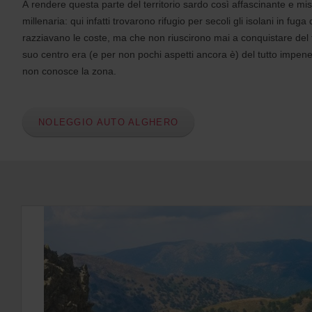
s
A rendere questa parte del territorio sardo così affascinante e mis
:
millenaria: qui infatti trovarono rifugio per secoli gli isolani in fu
Skip
razziavano le coste, ma che non riuscirono mai a conquistare del tut
screen
reader
suo centro era (e per non pochi aspetti ancora è) del tutto impenet
instructions
non conosce la zona.
Comunicaci
la
località
di
ritiro
NOLEGGIO AUTO ALGHERO
utilizzando
il
modulo
di
ricerca
qui
sotto.
Successivamente
inserisci
l’ora
e
la
data
del
ritiro