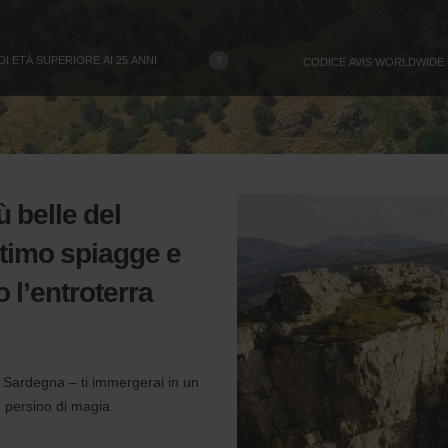
?
 ETÀ SUPERIORE AI 25 ANNI
CODICE AVIS WORLDWIDE
ù belle del
ttimo spiagge e
o l’entroterra
a Sardegna – ti immergerai in un
e persino di magia.