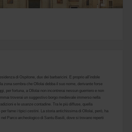
sidenza di Ospitone, dux dei barbaricini. E proprio all’indole
della zona sembra che Ollolai debba il suo nome, derivante forse
Oggi, per fortuna, a Ollolai non incontrerai nessun guerriero e non
Semmai troverai un suggestivo borgo medievale immerso nella
radizioni e le usanze contadine. Tra le più diffuse, quella
 per farne i tipici cestini. La storia antichissima di Ollolai, però, ha
e nel Parco archeologico di Santu Basili, dove si trovano reperti