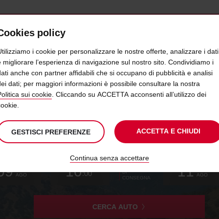
Cookies policy
OFFERTE
SELF SERVICE
PRODOTTI
tilizziamo i cookie per personalizzare le nostre offerte, analizzare i dati
e migliorare l’esperienza di navigazione sul nostro sito. Condividiamo i
dati anche con partner affidabili che si occupano di pubblicità e analisi
ELLA BARBAGIA, L’ENTROTERR
dei dati; per maggiori informazioni è possibile consultare la nostra
olitica sui cookie
. Cliccando su ACCETTA acconsenti all’utilizzo dei
cookie.
gli
ACCETTA E CHIUDI
GESTISCI PREFERENZE
lità
o
Continua senza accettare
L’orario
seleziona
data
Orario
seleziona
dai
dalle
Oggi
seleziona
09
10
11
DATA
di
per
di
di
per
minuti
ore
per
DOM
MAR
:00
DI
ritiro
modificare
inizio
ritiro
modificare
modificare
AGO
AGO
CONSEGNA
che
selezionato
hai
scelto
è
CERCA AUTO