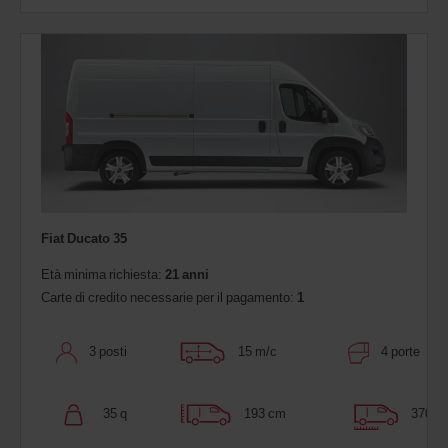
Fiat Ducato 35
Età minima richiesta:
21 anni
Carte di credito necessarie per il pagamento:
1
3 posti
15 m/c
4 porte
35 q
193 cm
370 c