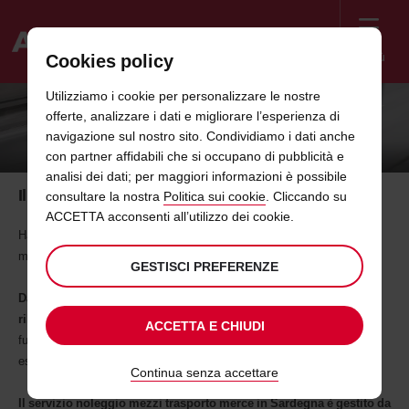
Menù
Cookies policy
Welcome
Utilizziamo i cookie per personalizzare le nostre
to
offerte, analizzare i dati e migliorare l’esperienza di
Avis
LA FLOTTA FURGONI SARDEGNA
navigazione sul nostro sito. Condividiamo i dati anche
con partner affidabili che si occupano di pubblicità e
analisi dei dati; per maggiori informazioni è possibile
Il tuo noleggio furgone in Sardegna
consultare la nostra
Politica sui cookie
. Cliccando su
ACCETTA acconsenti all’utilizzo dei cookie.
Hai bisogno di un furgone
trasporto merce in Sardegna
? Scopri tutti i
modelli disponibili e le sedi per il ritiro del mezzo.
GESTISCI PREFERENZE
Da 3 fino a 30Q di portata, mezzi piccoli medi e grossa portata,
ribaltabile coibentato o furgoni refrigerati.
Scopri la nostra gamma
ACCETTA E CHIUDI
furgoni trasporto merce e scegli il mezzo che meglio si addice alle tue
esigenze.
Continua senza accettare
Il servizio noleggio mezzi trasporto merce in Sardegna è gestito da