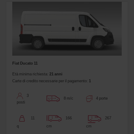
Fiat Ducato 11
Età minima richiesta:
21 anni
Carte di credito necessarie per il pagamento:
1
3
8 m/c
4 porte
posti
11
166
267
q
cm
cm