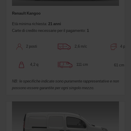
Renault Kangoo
Età minima richiesta:
21 anni
Carte di credito necessarie per il pagamento:
1
2 posti
2,6 m/c
4 port
4,2 q
111 cm
61 cm
NB: le specifiche indicate sono puramente rappresentative e non
possono essere garantite per ogni singolo mezzo.