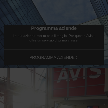
e
scooter
possono
essere
prenotati
se
Programma aziende
risultano
disponibili
La tua azienda merita solo il meglio. Per questo Avis ti
nella
offre un servizio di prima classe.
località
in
cui
ti
PROGRAMMA AZIENDE
trovi.