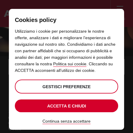
Menù
Cookies policy
Welcome
Utilizziamo i cookie per personalizzare le nostre
to
offerte, analizzare i dati e migliorare l’esperienza di
Avis
AZIENDE
navigazione sul nostro sito. Condividiamo i dati anche
con partner affidabili che si occupano di pubblicità e
analisi dei dati; per maggiori informazioni è possibile
Instructions
Salta
Scegli
consultare la nostra
Politica sui cookie
. Cliccando su
la
Utilizz
for
ACCETTA acconsenti all’utilizzo dei cookie.
località
i
di
Screen
data
L’orario
seleziona
Orario
selezio
dai
dalle
ritiro
07
10
di
di
per
di
per
minuti
ore
VEN
link
Reader
:00
inizio
ritiro
modificare
ritiro
modific
AGO
GESTISCI PREFERENZE
che
selezionato
Users:
presenti
hai
data
Oggi
seleziona
time
Orario
selezio
alle
ai
scelto
Skip
09
10
di
per
to
di
per
ore
minuti
DOM
è
:00
screen
in
termine
modificare
ritiro
modific
AGO
ACCETTA E CHIUDI
reader
selezionato
instructions
questo
TIPOLOGIA DI NOLEGGIO
Comunicaci
Svago
la
Continua senza accettare
modulo
Lavoro
località
Altro
di