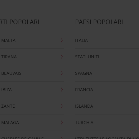
TI POPOLARI
PAESI POPOLARI
 MALTA
ITALIA
 TIRANA
STATI UNITI
 BEAUVAIS
SPAGNA
IBIZA
FRANCIA
 ZANTE
ISLANDA
 MALAGA
TURCHIA
CHARLES DE GAULLE
VEDI TUTTE LE LOCALITÀ DI N