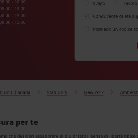
08:00 - 18:00
Svago
Lavoro
08:00 - 18:00
08:00 - 14:00
Conducente di età su
08:00 - 13:00
Possiedo un codice s
ti Uniti Canada
Stati Uniti
New York
Amherst
ura per te
o che desideri assaporare al più presto il senso di libertà tipico de