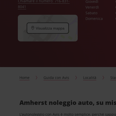
Chiamare il numero: 716-831-
Giovedì
8041
Venerdì
Sabato
Domenica
Visualizza mappa
Home
Guida con Avis
Località
Sta
Amherst noleggio auto, su mis
L’autonoleggio con Avis è molto semplice, perchè sappiam