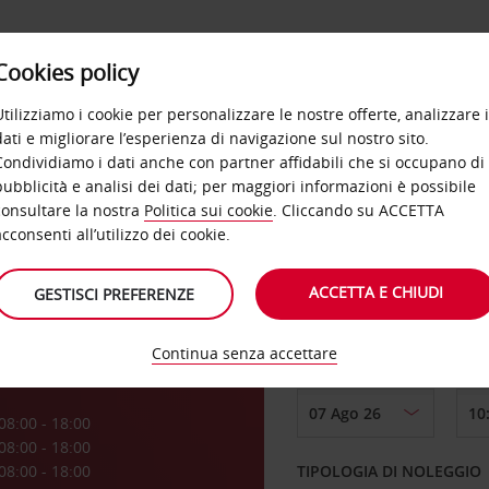
Cookies policy
OFFERTE
SELF SERVICE
PRODOTTI
DE
Utilizziamo i cookie per personalizzare le nostre offerte, analizzare i
dati e migliorare l’esperienza di navigazione sul nostro sito.
Condividiamo i dati anche con partner affidabili che si occupano di
pubblicità e analisi dei dati; per maggiori informazioni è possibile
consultare la nostra
Politica sui cookie
. Cliccando su ACCETTA
RITIRO DA
acconsenti all’utilizzo dei cookie.
ACCETTA E CHIUDI
GESTISCI PREFERENZE
Scegli una località di
Continua senza accettare
DAL GIORNO
a
08:00 - 18:00
08:00 - 18:00
08:00 - 18:00
TIPOLOGIA DI NOLEGGIO