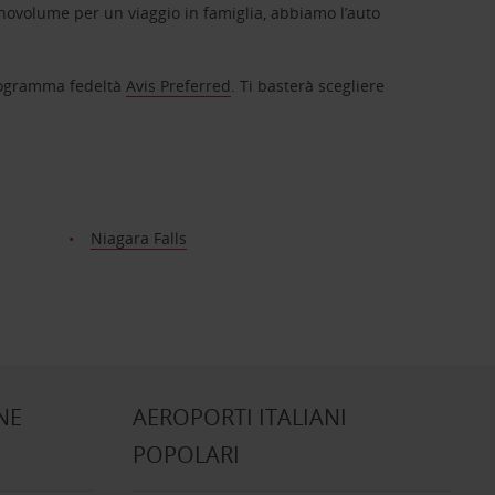
novolume per un viaggio in famiglia, abbiamo l’auto
 programma fedeltà
Avis Preferred
. Ti basterà scegliere
Niagara Falls
NE
AEROPORTI ITALIANI
POPOLARI