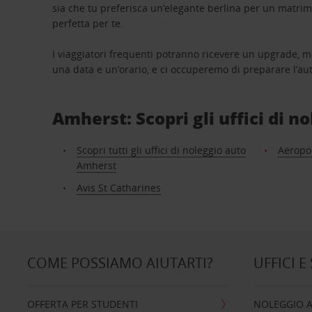
sia che tu preferisca un’elegante berlina per un matri
perfetta per te.
I viaggiatori frequenti potranno ricevere un upgrade, m
una data e un’orario, e ci occuperemo di preparare l’aut
Amherst: Scopri gli uffici di n
Scopri tutti gli uffici di noleggio auto
Aeropor
Amherst
Avis St Catharines
COME POSSIAMO AIUTARTI?
UFFICI E
OFFERTA PER STUDENTI
NOLEGGIO 