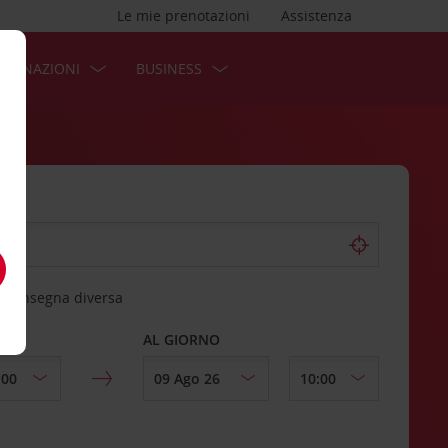
Le mie prenotazioni
Assistenza
STINAZIONI
BUSINESS
 riconsegna diversa
AL GIORNO