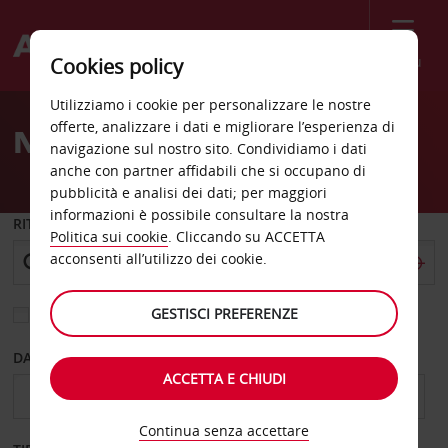
Menù
Cookies policy
Welcome
Utilizziamo i cookie per personalizzare le nostre
to
offerte, analizzare i dati e migliorare l’esperienza di
Noleggio auto Fort Lee
Avis
navigazione sul nostro sito. Condividiamo i dati
anche con partner affidabili che si occupano di
pubblicità e analisi dei dati; per maggiori
informazioni è possibile consultare la nostra
RITIRO DA
Politica sui cookie
. Cliccando su ACCETTA
acconsenti all’utilizzo dei cookie.
GESTISCI PREFERENZE
Scegli una località di riconsegna diversa
DAL GIORNO
AL GIORNO
ACCETTA E CHIUDI
Continua senza accettare