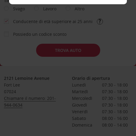
TIPOLOGIA DI NOLEGGIO
Svago
Lavoro
Altro
Conducente di età superiore ai 25 anni
Possiedo un codice sconto
TROVA AUTO
2121 Lemoine Avenue
Orario di apertura
Fort Lee
Lunedì
07:30 - 18:00
07024
Martedì
07:30 - 18:00
Chiamare il numero: 201-
Mercoledì
07:30 - 18:00
944-0634
Giovedì
07:30 - 18:00
Venerdì
07:30 - 18:00
Sabato
08:00 - 16:00
Domenica
08:00 - 14:00