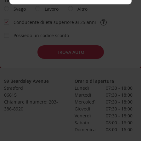
TIPOLOGIA DI NOLEGGIO
Svago
Lavoro
Altro
Conducente di età superiore ai 25 anni
Possiedo un codice sconto
TROVA AUTO
99 Beardsley Avenue
Orario di apertura
Stratford
Lunedì
07:30 - 18:00
06615
Martedì
07:30 - 18:00
Chiamare il numero: 203-
Mercoledì
07:30 - 18:00
386-8920
Giovedì
07:30 - 18:00
Venerdì
07:30 - 18:00
Sabato
08:00 - 16:00
Domenica
08:00 - 16:00