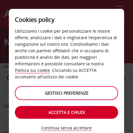
Menù
Cookies policy
Welcome
Utilizziamo i cookie per personalizzare le nostre
to
offerte, analizzare i dati e migliorare l’esperienza di
Noleggio auto Stratford
Avis
navigazione sul nostro sito. Condividiamo i dati
anche con partner affidabili che si occupano di
pubblicità e analisi dei dati; per maggiori
informazioni è possibile consultare la nostra
RITIRO DA
Politica sui cookie
. Cliccando su ACCETTA
acconsenti all’utilizzo dei cookie.
GESTISCI PREFERENZE
Scegli una località di riconsegna diversa
DAL GIORNO
AL GIORNO
ACCETTA E CHIUDI
Continua senza accettare