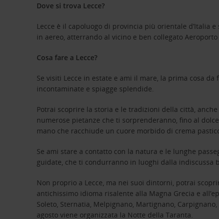
Dove si trova Lecce?
Lecce è il capoluogo di provincia più orientale d’Italia e
in aereo, atterrando al vicino e ben collegato Aeroport
Cosa fare a Lecce?
Se visiti Lecce in estate e ami il mare, la prima cosa d
incontaminate e spiagge splendide.
Potrai scoprire la storia e le tradizioni della città, a
numerose pietanze che ti sorprenderanno, fino al dolce. 
mano che racchiude un cuore morbido di crema pastic
Se ami stare a contatto con la natura e le lunghe passe
guidate, che ti condurranno in luoghi dalla indiscussa 
Non proprio a Lecce, ma nei suoi dintorni, potrai scoprir
antichissimo idioma risalente alla Magna Grecia e all’epo
Soleto, Sternatia, Melpignano, Martignano, Carpignano, 
agosto viene organizzata la Notte della Taranta.