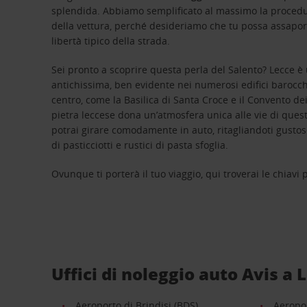
splendida. Abbiamo semplificato al massimo la procedur
della vettura, perché desideriamo che tu possa assapor
libertà tipico della strada.
Sei pronto a scoprire questa perla del Salento? Lecce è u
antichissima, ben evidente nei numerosi edifici barocch
centro, come la Basilica di Santa Croce e il Convento dei 
pietra leccese dona un’atmosfera unica alle vie di questa
potrai girare comodamente in auto, ritagliandoti gusto
di pasticciotti e rustici di pasta sfoglia.
Ovunque ti porterà il tuo viaggio, qui troverai le chiavi
Uffici di noleggio auto Avis a 
Aeroporto di Brindisi (BDS)
Aeropor