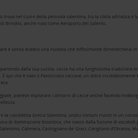
 si trova nel cuore della penisola salentina, tra la costa adriatica e 
o di Brindisi, anche noto come Aeroporto del Salento.
a fare è senza dubbio una nuotata che difficilmente dimenticherai in
nche partendo dalla sua cucina. Lecce ha una lunghissima tradizione
È qui che è nato il Pasticciotto Leccese, un dolce incredibilmente 
cera.
ggiate, potresti esplorare i dintorni di Lecce anche facendo trekk
bellezza.
e la cosiddetta Grecia Salentina, undici comuni riuniti in un consorzi
ca di dominazione bizantina, che nasce dalla fusione di vocaboli grec
Salentino, Calimera, Castrignano de’ Greci, Corigliano d’Otranto, Ma