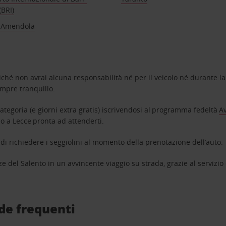
(BRI)
t Amendola
oiché non avrai alcuna responsabilità né per il veicolo né durante l
empre tranquillo.
tegoria (e giorni extra gratis) iscrivendosi al programma fedeltà
Av
gio a Lecce pronta ad attenderti.
 di richiedere i seggiolini al momento della prenotazione dell’auto.
ze del Salento in un avvincente viaggio su strada, grazie al servizio
de frequenti