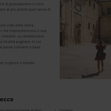
a di prenotazione e ritiro
are al più presto quel senso di
na città dalla storia
i che impreziosiscono il suo
Celestini. La caratteristica
 località pugliese, in cui
se pause culinarie a base
 per scoprire il mondo.
Lecce
to Internazionale di Bari-
Taranto