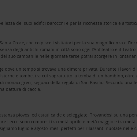
bellezza dei suoi edifici barocchi e per la ricchezza storica e artist
anta Croce, che colpisce i visitatori per la sua magnificenza e l’inc
esenza degli antichi romani in città sono oggi l’Anfiteatro e il Teat
 del suo campanile nelle giornate terse potrai scorgere in lontanan
orge dove un tempo si trovava una dimora privata. Durante i lavori d
sterne e tombe, tra cui soprattutto la tomba di un bambino, oltre a
i monaci greci, seguaci della regola di San Basilio. Secondo una l
na battura di caccia.
stanza piovosi ed estati calde e soleggiate. Trovandosi su una peni
itare Lecce sono compresi tra metà aprile e metà maggio e tra metà
sigliamo luglio e agosto, mesi perfetti per rilassanti nuotate nelle