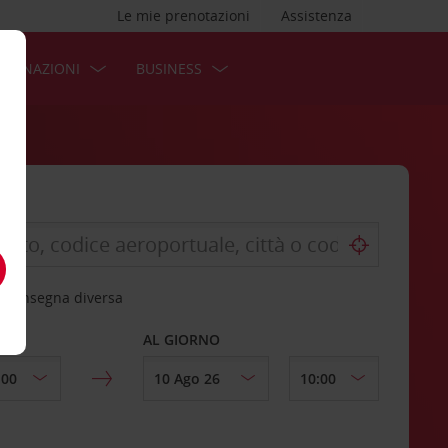
Le mie prenotazioni
Assistenza
STINAZIONI
BUSINESS
 riconsegna diversa
AL GIORNO