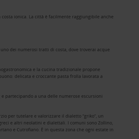
la costa ionica. La città è facilmente raggiungibile anche
 uno dei numerosi tratti di costa, dove troverai acque
 enogastronomica e la cucina tradizionale propone
buono: delicata e croccante pasta frolla lavorata a
ing e partecipando a una delle numerose escursioni
o per tutelare e valorizzare il dialetto “griko”, un
i e altri neolatini e dialettali. I comuni sono Zollino,
rtano e Cutrofiano. È in questa zona che ogni estate in