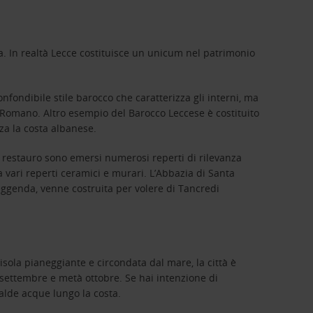
ica. In realtà Lecce costituisce un unicum nel patrimonio
onfondibile stile barocco che caratterizza gli interni, ma
ro Romano. Altro esempio del Barocco Leccese è costituito
za la costa albanese.
i restauro sono emersi numerosi reperti di rilevanza
 vari reperti ceramici e murari. L’Abbazia di Santa
eggenda, venne costruita per volere di Tancredi
sola pianeggiante e circondata dal mare, la città è
 settembre e metà ottobre. Se hai intenzione di
 calde acque lungo la costa.