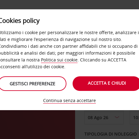
Cookies policy
OFFERTE
SELF SERVICE
PRODOTTI
DE
Utilizziamo i cookie per personalizzare le nostre offerte, analizzare i
dati e migliorare l’esperienza di navigazione sul nostro sito.
Condividiamo i dati anche con partner affidabili che si occupano di
pubblicità e analisi dei dati; per maggiori informazioni è possibile
consultare la nostra
Politica sui cookie
. Cliccando su ACCETTA
RITIRO DA
acconsenti all’utilizzo dei cookie.
ACCETTA E CHIUDI
GESTISCI PREFERENZE
Scegli una località di
Continua senza accettare
DAL GIORNO
TIPOLOGIA DI NOLEGGIO