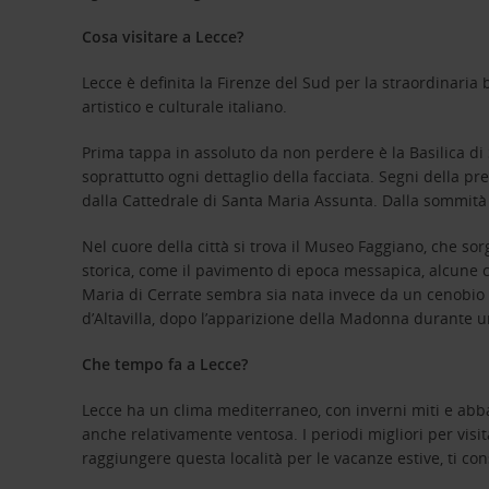
Cosa visitare a Lecce?
Lecce è definita la Firenze del Sud per la straordinaria 
artistico e culturale italiano.
Prima tappa in assoluto da non perdere è la Basilica di S
soprattutto ogni dettaglio della facciata. Segni della pr
dalla Cattedrale di Santa Maria Assunta. Dalla sommità
Nel cuore della città si trova il Museo Faggiano, che s
storica, come il pavimento di epoca messapica, alcune ci
Maria di Cerrate sembra sia nata invece da un cenobio d
d’Altavilla, dopo l’apparizione della Madonna durante u
Che tempo fa a Lecce?
Lecce ha un clima mediterraneo, con inverni miti e abba
anche relativamente ventosa. I periodi migliori per vis
raggiungere questa località per le vacanze estive, ti con