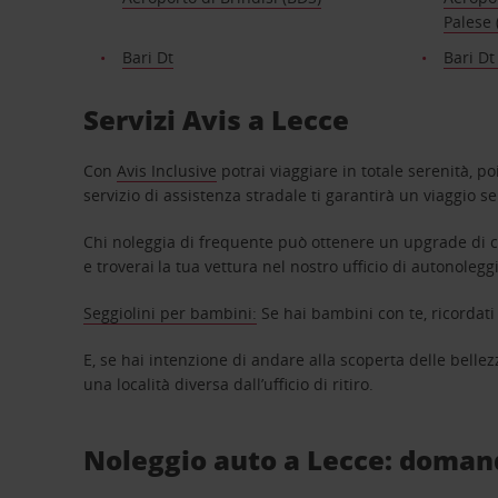
Palese 
Bari Dt
Bari D
Servizi Avis a Lecce
Con
Avis Inclusive
potrai viaggiare in totale serenità, p
servizio di assistenza stradale ti garantirà un viaggio s
Chi noleggia di frequente può ottenere un upgrade di ca
e troverai la tua vettura nel nostro ufficio di autonoleg
Seggiolini per bambini:
Se hai bambini con te, ricordati
E, se hai intenzione di andare alla scoperta delle bellez
una località diversa dall’ufficio di ritiro.
Noleggio auto a Lecce: doman