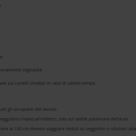
o:
/h
 opportunamente segnalate.
cate sui cartelli stradali in caso di cattivo tempo.
utti gli occupanti del veicolo
ggiolino rivolto all’indietro, solo sul sedile posteriore dell’auto
riore ai 150 cm devono viaggiare seduti su seggiolini o riduttori adat