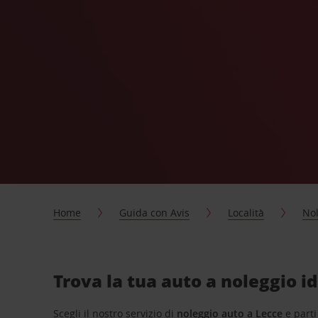
Home
Guida con Avis
Località
Nol
Trova la tua auto a noleggio i
Scegli il nostro servizio di
noleggio auto a Lecce
e parti