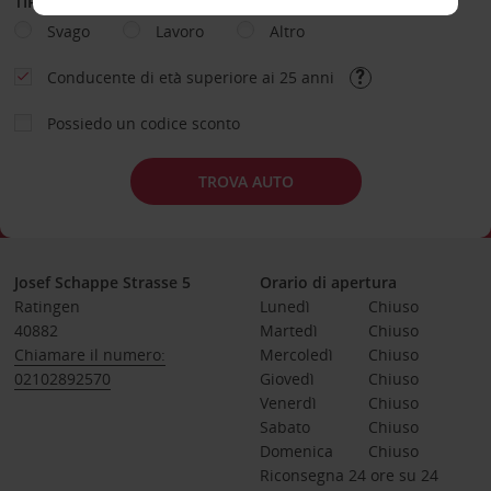
TIPOLOGIA DI NOLEGGIO
Svago
Lavoro
Altro
Conducente di età superiore ai 25 anni
Possiedo un codice sconto
TROVA AUTO
Josef Schappe Strasse 5
Orario di apertura
Ratingen
Lunedì
Chiuso
40882
Martedì
Chiuso
Chiamare il numero:
Mercoledì
Chiuso
02102892570
Giovedì
Chiuso
Venerdì
Chiuso
Sabato
Chiuso
Domenica
Chiuso
Riconsegna 24 ore su 24