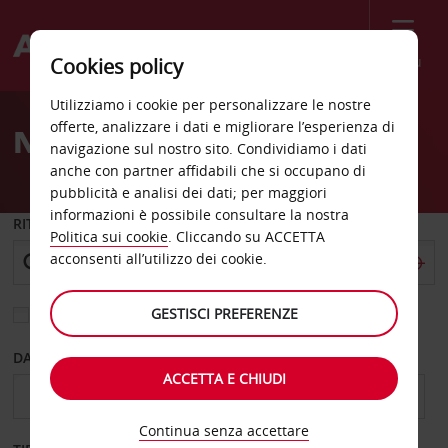
Menù
Cookies policy
Welcome
Utilizziamo i cookie per personalizzare le nostre
to
offerte, analizzare i dati e migliorare l’esperienza di
Noleggio auto Ratingen
Avis
navigazione sul nostro sito. Condividiamo i dati
anche con partner affidabili che si occupano di
pubblicità e analisi dei dati; per maggiori
informazioni è possibile consultare la nostra
RITIRO DA
Politica sui cookie
. Cliccando su ACCETTA
acconsenti all’utilizzo dei cookie.
GESTISCI PREFERENZE
Scegli una località di riconsegna diversa
DAL GIORNO
AL GIORNO
ACCETTA E CHIUDI
Continua senza accettare