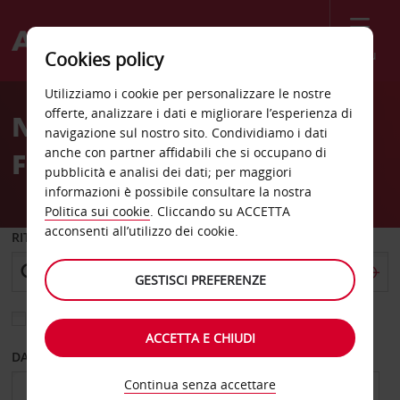
Menù
Cookies policy
Welcome
Utilizziamo i cookie per personalizzare le nostre
to
offerte, analizzare i dati e migliorare l’esperienza di
Noleggio auto
Avis
navigazione sul nostro sito. Condividiamo i dati
anche con partner affidabili che si occupano di
Fuerstenfeldbruck
pubblicità e analisi dei dati; per maggiori
informazioni è possibile consultare la nostra
Politica sui cookie
. Cliccando su ACCETTA
acconsenti all’utilizzo dei cookie.
RITIRO DA
GESTISCI PREFERENZE
Scegli una località di riconsegna diversa
ACCETTA E CHIUDI
DAL GIORNO
AL GIORNO
Continua senza accettare