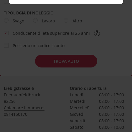
TIPOLOGIA DI NOLEGGIO
Svago
Lavoro
Altro
Conducente di età superiore ai 25 anni
Possiedo un codice sconto
TROVA AUTO
Liebigstrasse 6
Orario di apertura
Fuerstenfeldbruck
Lunedì
08:00 - 17:00
82256
Martedì
08:00 - 17:00
Chiamare il numero:
Mercoledì
08:00 - 17:00
0814150170
Giovedì
08:00 - 17:00
Venerdì
08:00 - 17:00
Sabato
08:00 - 10:00