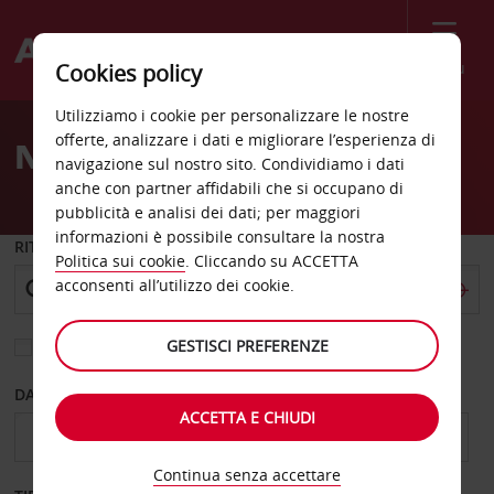
Menù
Cookies policy
Welcome
Utilizziamo i cookie per personalizzare le nostre
to
offerte, analizzare i dati e migliorare l’esperienza di
Noleggio auto Klagenfurt
Avis
navigazione sul nostro sito. Condividiamo i dati
anche con partner affidabili che si occupano di
pubblicità e analisi dei dati; per maggiori
informazioni è possibile consultare la nostra
RITIRO DA
Politica sui cookie
. Cliccando su ACCETTA
acconsenti all’utilizzo dei cookie.
GESTISCI PREFERENZE
Scegli una località di riconsegna diversa
DAL GIORNO
AL GIORNO
ACCETTA E CHIUDI
Continua senza accettare