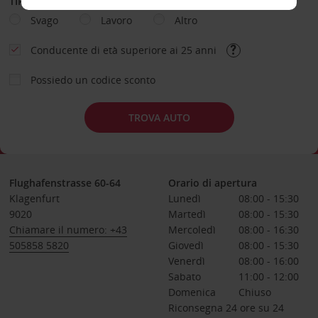
TIPOLOGIA DI NOLEGGIO
Svago
Lavoro
Altro
Conducente di età superiore ai 25 anni
Possiedo un codice sconto
TROVA AUTO
Flughafenstrasse 60-64
Orario di apertura
Klagenfurt
Lunedì
08:00 - 15:30
9020
Martedì
08:00 - 15:30
Chiamare il numero: +43
Mercoledì
08:00 - 16:30
505858 5820
Giovedì
08:00 - 15:30
Venerdì
08:00 - 16:00
Sabato
11:00 - 12:00
Domenica
Chiuso
Riconsegna 24 ore su 24