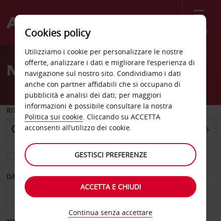
Menù
Cookies policy
Welcome
Utilizziamo i cookie per personalizzare le nostre
to
offerte, analizzare i dati e migliorare l’esperienza di
Noleggio auto Penrith
Avis
navigazione sul nostro sito. Condividiamo i dati
anche con partner affidabili che si occupano di
pubblicità e analisi dei dati; per maggiori
informazioni è possibile consultare la nostra
RITIRO DA
Politica sui cookie
. Cliccando su ACCETTA
acconsenti all’utilizzo dei cookie.
GESTISCI PREFERENZE
Scegli una località di riconsegna diversa
DAL GIORNO
AL GIORNO
ACCETTA E CHIUDI
Continua senza accettare