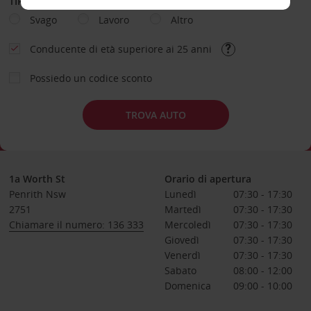
TIPOLOGIA DI NOLEGGIO
Svago
Lavoro
Altro
Conducente di età superiore ai 25 anni
Possiedo un codice sconto
TROVA AUTO
1a Worth St
Orario di apertura
Penrith Nsw
Lunedì
07:30 - 17:30
2751
Martedì
07:30 - 17:30
Chiamare il numero: 136 333
Mercoledì
07:30 - 17:30
Giovedì
07:30 - 17:30
Venerdì
07:30 - 17:30
Sabato
08:00 - 12:00
Domenica
09:00 - 10:00