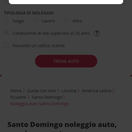
TIPOLOGIA DI NOLEGGIO
Svago
Lavoro
Altro
Conducente di età superiore ai 25 anni
Possiedo un codice sconto
TROVA AUTO
Home
Guida con Avis
Località
America Latina
Ecuador
Santo Domingo
Noleggio auto Santo Domingo
Santo Domingo noleggio auto,