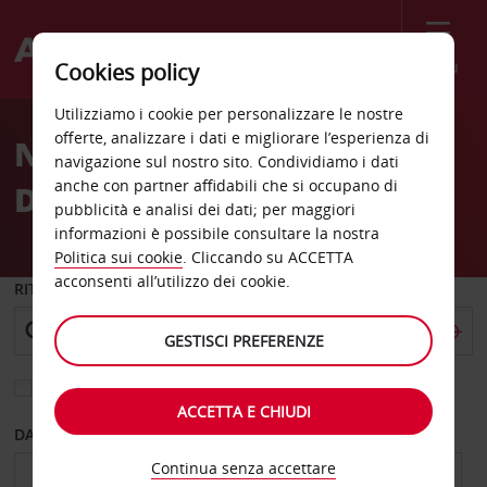
Menù
Cookies policy
Welcome
Utilizziamo i cookie per personalizzare le nostre
to
offerte, analizzare i dati e migliorare l’esperienza di
Noleggio auto Santo
Avis
navigazione sul nostro sito. Condividiamo i dati
anche con partner affidabili che si occupano di
Domingo
pubblicità e analisi dei dati; per maggiori
informazioni è possibile consultare la nostra
Politica sui cookie
. Cliccando su ACCETTA
acconsenti all’utilizzo dei cookie.
RITIRO DA
GESTISCI PREFERENZE
Scegli una località di riconsegna diversa
ACCETTA E CHIUDI
DAL GIORNO
AL GIORNO
Continua senza accettare