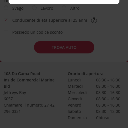
TIPOLOGIA DI NOLEGGIO
Svago
Lavoro
Altro
Conducente di età superiore ai 25 anni
Possiedo un codice sconto
TROVA AUTO
108 Da Gama Road
Orario di apertura
Inside Commercial Marine
Lunedì
08:30 - 16:30
Bld
Martedì
08:30 - 16:30
Jeffreys Bay
Mercoledì
08:30 - 16:30
6057
Giovedì
08:30 - 16:30
Chiamare il numero: 27 42
Venerdì
08:30 - 16:30
296 0331
Sabato
08:30 - 12:00
Domenica
Chiuso