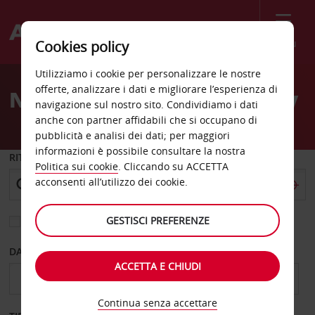
Menù
Cookies policy
Welcome
Utilizziamo i cookie per personalizzare le nostre
to
offerte, analizzare i dati e migliorare l’esperienza di
Noleggio auto Jeffreys Bay
Avis
navigazione sul nostro sito. Condividiamo i dati
anche con partner affidabili che si occupano di
pubblicità e analisi dei dati; per maggiori
informazioni è possibile consultare la nostra
RITIRO DA
Politica sui cookie
. Cliccando su ACCETTA
acconsenti all’utilizzo dei cookie.
GESTISCI PREFERENZE
Scegli una località di riconsegna diversa
DAL GIORNO
AL GIORNO
ACCETTA E CHIUDI
Continua senza accettare