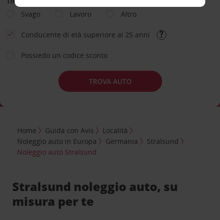
TIPOLOGIA DI NOLEGGIO
Svago
Lavoro
Altro
Conducente di età superiore ai 25 anni
Possiedo un codice sconto
TROVA AUTO
Home
Guida con Avis
Località
Noleggio auto in Europa
Germania
Stralsund
Noleggio auto Stralsund
Stralsund noleggio auto, su
misura per te