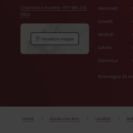
Chiamare il numero: 977 980 226
Mercoledì
0002
Giovedì
Venerdì
Visualizza mappa
Sabato
Domenica
Riconsegna 24 or
Home
Guida con Avis
Località
Nol