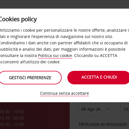
Cookies policy
OFFERTE
SELF SERVICE
PRODOTTI
DE
Utilizziamo i cookie per personalizzare le nostre offerte, analizzare i
dati e migliorare l’esperienza di navigazione sul nostro sito.
Condividiamo i dati anche con partner affidabili che si occupano di
pubblicità e analisi dei dati; per maggiori informazioni è possibile
consultare la nostra
Politica sui cookie
. Cliccando su ACCETTA
RITIRO DA
acconsenti all’utilizzo dei cookie.
ACCETTA E CHIUDI
GESTISCI PREFERENZE
Scegli una località di
Continua senza accettare
DAL GIORNO
a
05:00 - 13:00
13:30 - 05:00
05:00 - 13:00
TIPOLOGIA DI NOLEGGIO