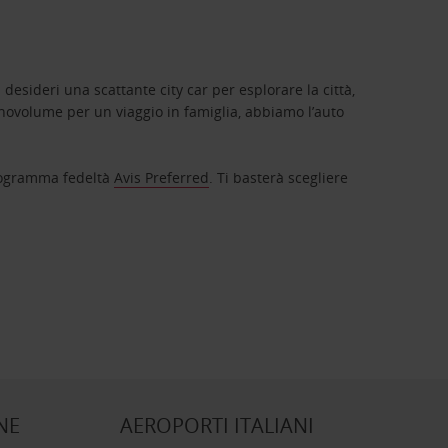
 desideri una scattante city car per esplorare la città,
novolume per un viaggio in famiglia, abbiamo l’auto
 programma fedeltà
Avis Preferred
. Ti basterà scegliere
NE
AEROPORTI ITALIANI