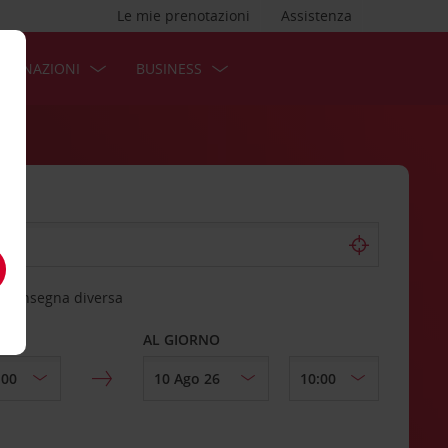
Le mie prenotazioni
Assistenza
STINAZIONI
BUSINESS
 riconsegna diversa
AL GIORNO