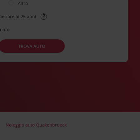
Altro
periore ai 25 anni
conto
TROVA AUTO
Noleggio auto Quakenbrueck