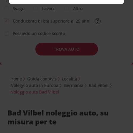
TIPOLOGIA DI NOLEGGIO
Svago
Lavoro
Altro
Conducente di età superiore ai 25 anni
Possiedo un codice sconto
TROVA AUTO
Home
Guida con Avis
Località
Noleggio auto in Europa
Germania
Bad Vilbel
Noleggio auto Bad Vilbel
Bad Vilbel noleggio auto, su
misura per te