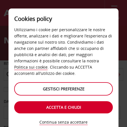
Menù
Cookies policy
Welcome
Utilizziamo i cookie per personalizzare le nostre
to
offerte, analizzare i dati e migliorare l’esperienza di
Noleggio auto Bad Vilbel
Avis
navigazione sul nostro sito. Condividiamo i dati
anche con partner affidabili che si occupano di
pubblicità e analisi dei dati; per maggiori
informazioni è possibile consultare la nostra
RITIRO DA
Politica sui cookie
. Cliccando su ACCETTA
acconsenti all’utilizzo dei cookie.
GESTISCI PREFERENZE
Scegli una località di riconsegna diversa
DAL GIORNO
AL GIORNO
ACCETTA E CHIUDI
Continua senza accettare